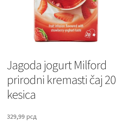
Contact
Corporate gifts
Craft
Create account page
Jagoda jogurt Milford
Cveće
prirodni kremasti čaj 20
Delivery
kesica
Destilati
FAQ
329,99
рсд
Forgot password