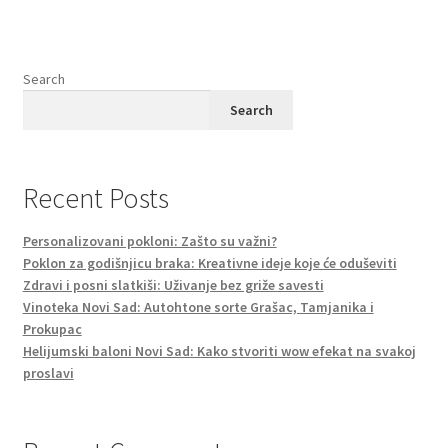
Search
Search
Recent Posts
Personalizovani pokloni: Zašto su važni?
Poklon za godišnjicu braka: Kreativne ideje koje će oduševiti
Zdravi i posni slatkiši: Uživanje bez griže savesti
Vinoteka Novi Sad: Autohtone sorte Grašac, Tamjanika i
Prokupac
Helijumski baloni Novi Sad: Kako stvoriti wow efekat na svakoj
proslavi