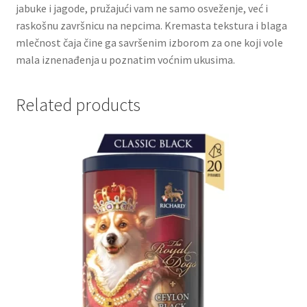
jabuke i jagode, pružajući vam ne samo osveženje, već i
raskošnu završnicu na nepcima. Kremasta tekstura i blaga
Partners
mlečnost čaja čine ga savršenim izborom za one koji vole
mala iznenađenja u poznatim voćnim ukusima.
Poklon aranžmani
Related products
Premium čokolada
Prijava za masterclass
Prirodni proizvodi
Privacy Policy
Prodavnica
Product page