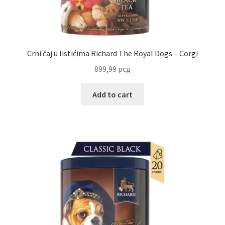
Reset password
Sample Page
Crni čaj u listićima Richard The Royal Dogs – Corgi
Shop
899,99
рсд
Slaniši
Add to cart
Slatkiši
Special people
Tartufi
Terms Conditions