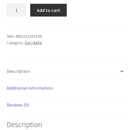
Jagoda
Add to cart
Igračke
jogurt
Milford
prirodni
Izdvajamo
kremasti
SKU:
9002221015109
Category:
Čaj i kafa
čaj
Cvece
20
kesica
101 Ruža
quantity
Description
Destilati
Additional information
Jack Daniel’s
Reviews (0)
Rakija
Poklon aranzmani izdvajamo
Description