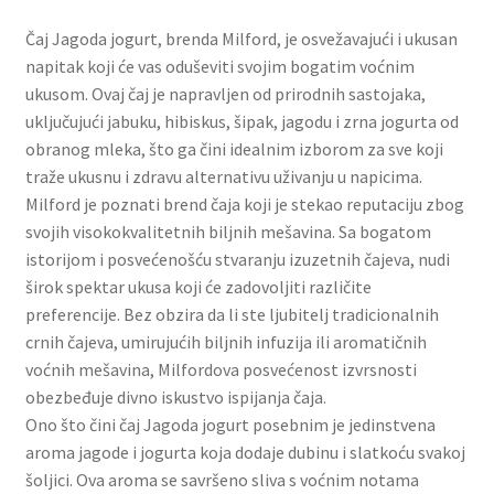
Slatki buketi
Čaj Jagoda jogurt, brenda Milford, je osvežavajući i ukusan
napitak koji će vas oduševiti svojim bogatim voćnim
Pokloni
ukusom. Ovaj čaj je napravljen od prirodnih sastojaka,
uključujući jabuku, hibiskus, šipak, jagodu i zrna jogurta od
Pokloni za 8. mart
obranog mleka, što ga čini idealnim izborom za sve koji
traže ukusnu i zdravu alternativu uživanju u napicima.
Pokloni za Dan zaljubljenih
Milford je poznati brend čaja koji je stekao reputaciju zbog
svojih visokokvalitetnih biljnih mešavina. Sa bogatom
istorijom i posvećenošću stvaranju izuzetnih čajeva, nudi
Pokloni za devojku
širok spektar ukusa koji će zadovoljiti različite
preferencije. Bez obzira da li ste ljubitelj tradicionalnih
Login
crnih čajeva, umirujućih biljnih infuzija ili aromatičnih
voćnih mešavina, Milfordova posvećenost izvrsnosti
My account
obezbeđuje divno iskustvo ispijanja čaja.
Ono što čini čaj Jagoda jogurt posebnim je jedinstvena
Naši partneri
aroma jagode i jogurta koja dodaje dubinu i slatkoću svakoj
šoljici. Ova aroma se savršeno sliva s voćnim notama
Newsletter