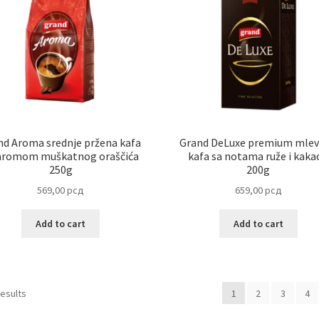
nd Aroma srednje pržena kafa
Grand DeLuxe premium mle
aromom muškatnog oraščića
kafa sa notama ruže i kaka
250g
200g
569,00
рсд
659,00
рсд
Add to cart
Add to cart
results
1
2
3
4