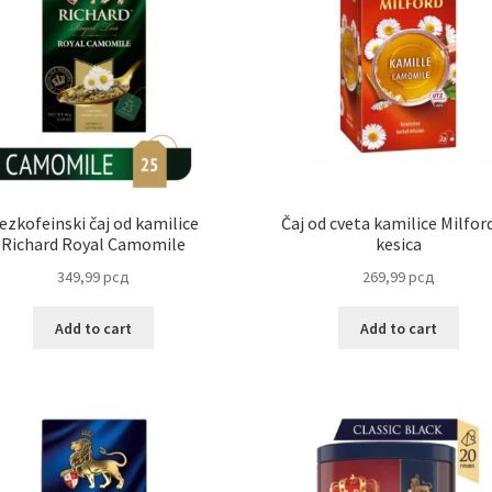
ezkofeinski čaj od kamilice
Čaj od cveta kamilice Milfor
Richard Royal Camomile
kesica
349,99
рсд
269,99
рсд
Add to cart
Add to cart