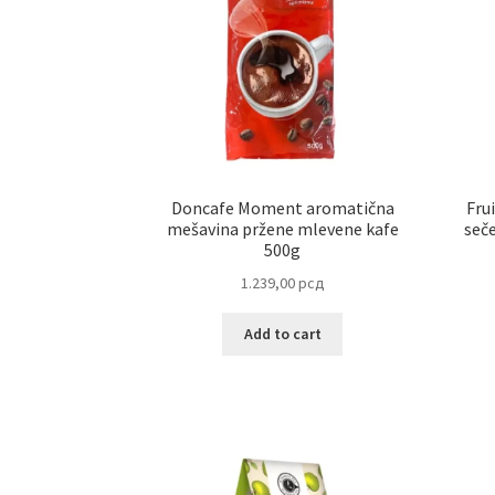
Doncafe Moment aromatična
Fru
mešavina pržene mlevene kafe
seče
500g
1.239,00
рсд
Add to cart