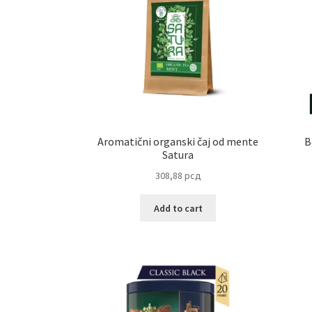
Aromatični organski čaj od mente
B
Satura
308,88
рсд
Add to cart