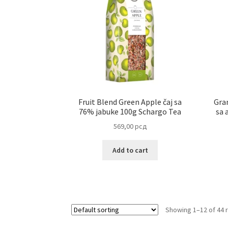
Fruit Blend Green Apple čaj sa
Gra
76% jabuke 100g Schargo Tea
sa 
569,00
рсд
Add to cart
Showing 1–12 of 44 