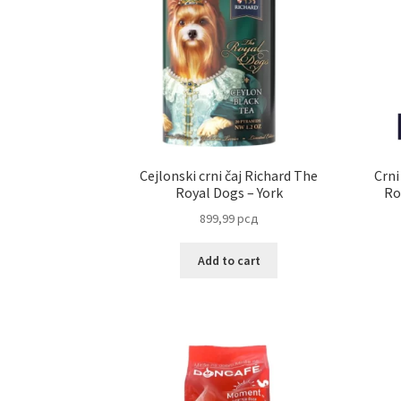
Cejlonski crni čaj Richard The
Crni
Royal Dogs – York
Ro
899,99
рсд
Add to cart