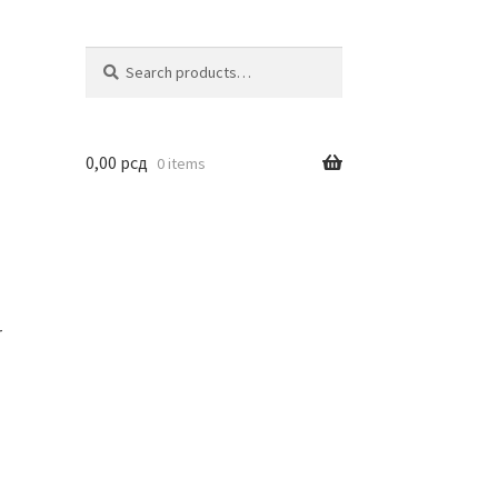
Search
Search
for:
0,00
рсд
0 items
r