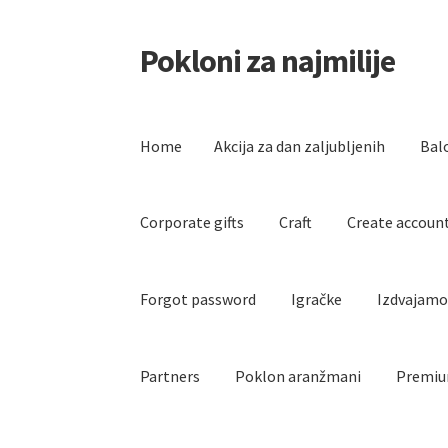
Pokloni za najmilije
Skip
Skip
to
to
navigation
content
Home
Akcija za dan zaljubljenih
Bal
Corporate gifts
Craft
Create accoun
Forgot password
Igračke
Izdvajam
Partners
Poklon aranžmani
Premiu