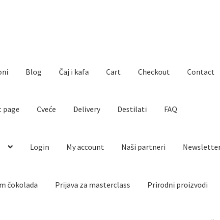
oni
Blog
Čaj i kafa
Cart
Checkout
Contact
t page
Cveće
Delivery
Destilati
FAQ
o
Login
My account
Naši partneri
Newslette
m čokolada
Prijava za masterclass
Prirodni proizvodi