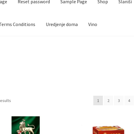
page
Reset password
Sample Page
Shop
Slaniši
Terms Conditions
Uredjenje doma
Vino
aj i kafa
Cart
Checkout
Contact
Corporate gifts
Craft
FAQ
Forgot password
Igračke
Izdvajamo
Login
My account
anžmani
Premium čokolada
Prijava za masterclass
Prirodni proiz
t password
Sample Page
Shop
Slaniši
Slatkiši
Special people
Tartu
results
1
2
3
4