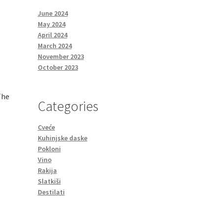
June 2024
May 2024
April 2024
March 2024
November 2023
October 2023
The
Categories
Cveće
Kuhinjske daske
Pokloni
Vino
Rakija
Slatkiši
Destilati