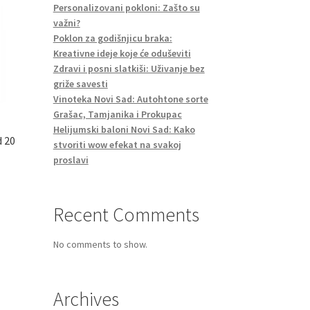
Personalizovani pokloni: Zašto su
važni?
Poklon za godišnjicu braka:
Kreativne ideje koje će oduševiti
Zdravi i posni slatkiši: Uživanje bez
griže savesti
Vinoteka Novi Sad: Autohtone sorte
Grašac, Tamjanika i Prokupac
Helijumski baloni Novi Sad: Kako
d 20
stvoriti wow efekat na svakoj
proslavi
Recent Comments
No comments to show.
Archives