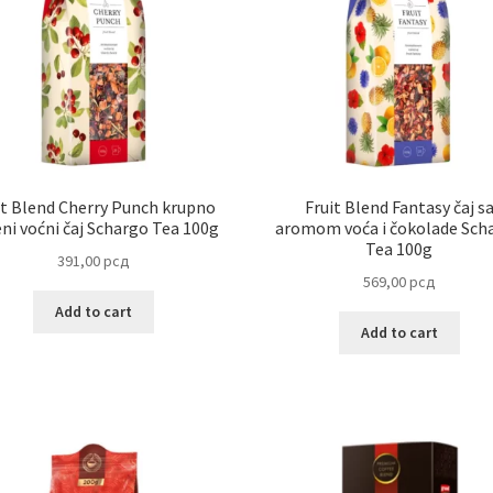
it Blend Cherry Punch krupno
Fruit Blend Fantasy čaj s
ni voćni čaj Schargo Tea 100g
aromom voća i čokolade Sch
Tea 100g
391,00
рсд
569,00
рсд
Add to cart
Add to cart