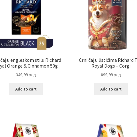
 čaj u engleskom stilu Richard
Crni čaj u listićima Richard 
yal Orange & Cinnamon 50g
Royal Dogs – Corgi
349,99
рсд
899,99
рсд
Add to cart
Add to cart