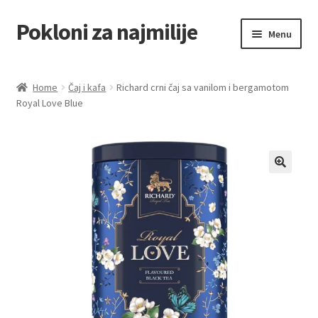
Pokloni za najmilije
Skip
Skip
Menu
to
to
navigation
content
Home
Home
Čaj i kafa
Richard crni čaj sa vanilom i bergamotom
Royal Love Blue
Akcija za dan zaljubljenih
Baloni
Blog
Čaj i kafa
Cart
Checkout