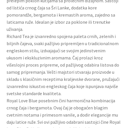
prelepim poklon kutijama sa prolećnim dizajnom. Sastoji
Slatki buketi
od listića crnog čaja sa Šri Lanke, dodatka kore
pomorandže, bergamota i kremastih aroma, zajedno sa
Pokloni
laticama ruže. Idealan je izbor za poklone ili trenutke
uživanja.
Richard Tea je izvanredno spojena paleta crnih, zelenih i
Pokloni za 8. mart
biljnih čajeva, svaki pažljivo pripremljen u tradicionalnom
engleskom stilu, izdvajajući se svojim jedinstvenim
Pokloni za Dan zaljubljenih
ukusom i ekskluzivnim aromama. Čaj prolazi kroz
višeslojni proces pripreme, od pažljivog odabira listova do
Pokloni za devojku
samog pripremanja. Vešti majstori stvaraju proizvode u
skladu s klasičnim receptima kraljevske dvorane, pružajući
Login
izvanredno iskustvo engleskog čaja koje ispunjava najviše
svetske standarde kvaliteta.
My account
Royal Love Blue posebnim čini harmonična kombinacija
crnog čaja i bergamota. Ovaj čaj je obogaćen blagim
Naši partneri
cvetnim notama i primesom vanile, a dodir elegancije mu
daju latice ruže. Svi ovi pažljivo odabrani sastojci čine Royal
Newsletter