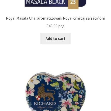
Reset password
Royal Masala Chai aromatizovani Royal crni čaj sa začinom
Sample Page
349,99
рсд
Shop
Add to cart
Slaniši
Slatkiši
Special people
Tartufi
Terms Conditions