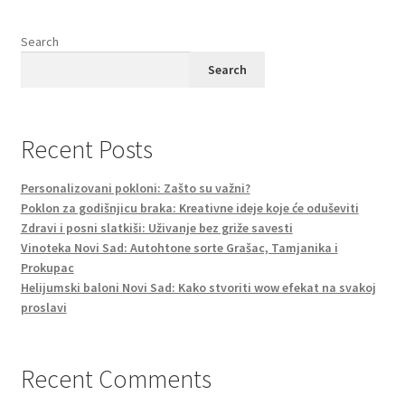
Search
Search
Recent Posts
Personalizovani pokloni: Zašto su važni?
Poklon za godišnjicu braka: Kreativne ideje koje će oduševiti
Zdravi i posni slatkiši: Uživanje bez griže savesti
Vinoteka Novi Sad: Autohtone sorte Grašac, Tamjanika i
Prokupac
Helijumski baloni Novi Sad: Kako stvoriti wow efekat na svakoj
proslavi
Recent Comments