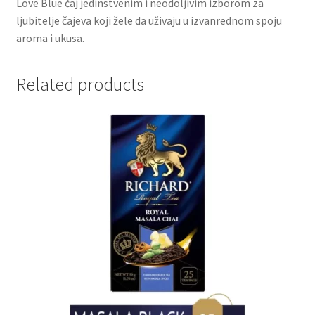
Love Blue čaj jedinstvenim i neodoljivim izborom za
ljubitelje čajeva koji žele da uživaju u izvanrednom spoju
Partners
aroma i ukusa.
Poklon aranžmani
Related products
Premium čokolada
Prijava za masterclass
Prirodni proizvodi
Privacy Policy
Prodavnica
Product page