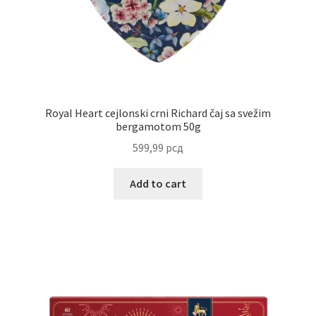
Uredjenje doma
Vino
Royal Heart cejlonski crni Richard čaj sa svežim
bergamotom 50g
599,99
рсд
Add to cart