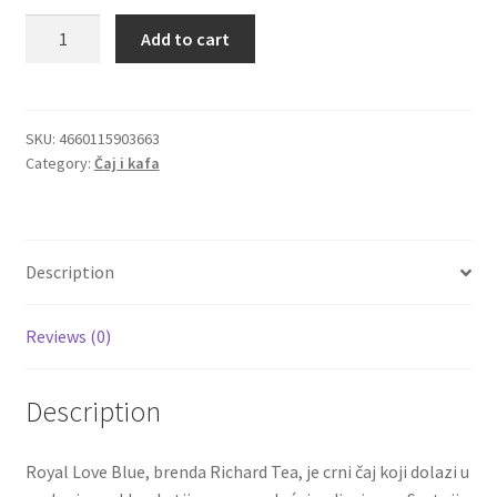
Richard
Add to cart
Igračke
crni
čaj
sa
Izdvajamo
vanilom
SKU:
4660115903663
Category:
Čaj i kafa
i
Cvece
bergamotom
Royal
101 Ruža
Love
Description
Blue
Destilati
quantity
Reviews (0)
Jack Daniel’s
Description
Rakija
Poklon aranzmani izdvajamo
Royal Love Blue, brenda Richard Tea, je crni čaj koji dolazi u