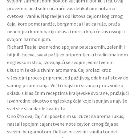
svojom šarmantnom poklon kutijom u obliku srca. Ovaj
Slatki buketi
provereni bestseler očaraće vas delikatnim notama
cvetova i vanile. Napravljen od listova cejlonskog crnog
Pokloni
čaja, kore pomorandže, bergamota i latica ruže, pruža
neodoljivu kombinaciju ukusa i mirisa koja će vas osvojiti
svojom harmonijom.
Pokloni za 8. mart
Richard Tea je izvanredno spojena paleta crnih, zelenih i
biljnih čajeva, svaki pažljivo pripremljen u tradicionalnom
Pokloni za Dan zaljubljenih
engleskom stilu, izdvajajući se svojim jedinstvenim
ukusom i ekskluzivnim aromama. Čaj prolazi kroz
Pokloni za devojku
višeslojni proces pripreme, od pažljivog odabira listova do
samog pripremanja. Vešti majstori stvaraju proizvode u
Login
skladu s klasičnim receptima kraljevske dvorane, pružajući
izvanredno iskustvo engleskog čaja koje ispunjava najviše
My account
svetske standarde kvaliteta.
Ono što ovaj čaj čini posebnim su izuzetna aroma i ukus,
Naši partneri
nastali spojem tajanstvene note ceylon crnog čaja sa
svežim bergamotom. Delikatni cvetni i vanila tonovi
Newsletter