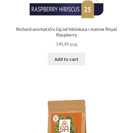
Reset password
Sample Page
Richard aromatični čaj od hibiskusa i maline Royal
Raspberry
Shop
349,99
рсд
Slaniši
Add to cart
Slatkiši
Special people
Tartufi
Terms Conditions