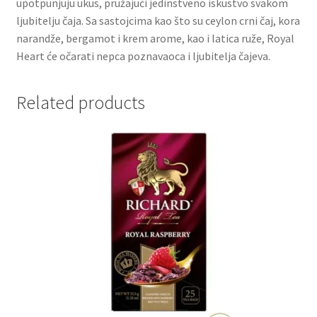
upotpunjuju ukus, pružajući jedinstveno iskustvo svakom
ljubitelju čaja. Sa sastojcima kao što su ceylon crni čaj, kora
Partners
narandže, bergamot i krem arome, kao i latica ruže, Royal
Heart će očarati nepca poznavaoca i ljubitelja čajeva.
Poklon aranžmani
Related products
Premium čokolada
Prijava za masterclass
Prirodni proizvodi
Privacy Policy
Prodavnica
Product page