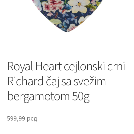
Contact
Corporate gifts
Craft
Create account page
Royal Heart cejlonski crni
Cveće
Richard čaj sa svežim
Delivery
bergamotom 50g
Destilati
FAQ
599,99
рсд
Forgot password