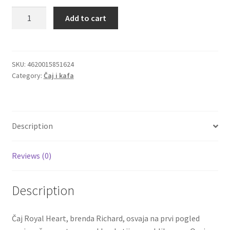
Royal
Add to cart
Igračke
Heart
cejlonski
crni
Izdvajamo
Richard
SKU:
4620015851624
Category:
Čaj i kafa
čaj
Cvece
sa
svežim
101 Ruža
bergamotom
Description
50g
Destilati
quantity
Reviews (0)
Jack Daniel’s
Description
Rakija
Poklon aranzmani izdvajamo
Čaj Royal Heart, brenda Richard, osvaja na prvi pogled