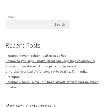
Search
Search
Recent Posts
Personalizovani pokloni: Zašto su važni?
Poklon za godišnjicu braka: Kreativne ideje koje će oduševiti
Zdravi i posni slatkiši: Uživanje bez griže savesti
Vinoteka Novi Sad: Autohtone sorte Grašac, Tamjanika i
Prokupac
Helijumski baloni Novi Sad: Kako stvoriti wow efekat na svakoj
proslavi
Recent Comments