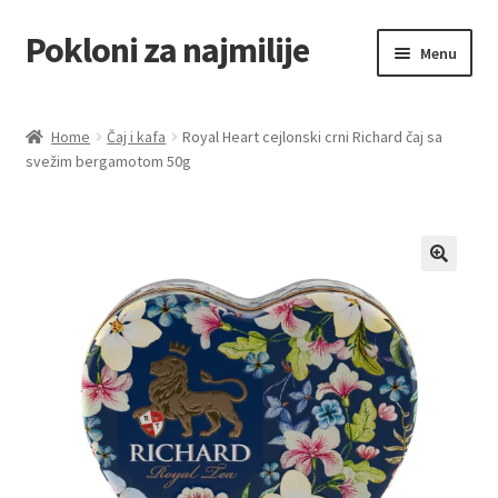
Pokloni za najmilije
Skip
Skip
Menu
to
to
navigation
content
Home
Home
Čaj i kafa
Royal Heart cejlonski crni Richard čaj sa
svežim bergamotom 50g
Akcija za dan zaljubljenih
Baloni
Blog
Čaj i kafa
Cart
Checkout