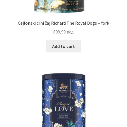
Reset password
Cejlonski crni čaj Richard The Royal Dogs – York
Sample Page
899,99
рсд
Shop
Add to cart
Slaniši
Slatkiši
Special people
Tartufi
Terms Conditions