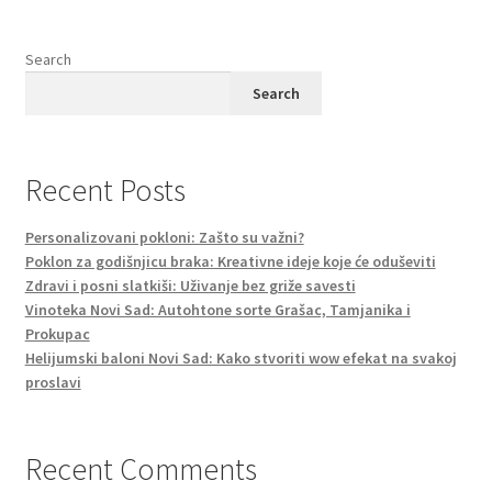
Search
Search
Recent Posts
Personalizovani pokloni: Zašto su važni?
Poklon za godišnjicu braka: Kreativne ideje koje će oduševiti
Zdravi i posni slatkiši: Uživanje bez griže savesti
Vinoteka Novi Sad: Autohtone sorte Grašac, Tamjanika i
Prokupac
Helijumski baloni Novi Sad: Kako stvoriti wow efekat na svakoj
proslavi
Recent Comments