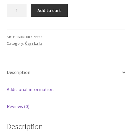
Schargo
Add to cart
Igračke
Tea
Nana
biljni
Izdvajamo
čaj
SKU:
8606108215555
Category:
Čaj i kafa
od
Cvece
krupnih
listova
101 Ruža
nane
Description
100g
Destilati
quantity
Additional information
Jack Daniel’s
Reviews (0)
Rakija
Poklon aranzmani izdvajamo
Description