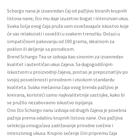
Slatki buketi
Schargo nana je izvanredan čaj od pažljivo biranih krupnih
listova nane, što mu daje izuzetno bogat i intenzivan ukus.
Pokloni
Svaka šolja ovog čaja pruža vam osvežavajuće iskustvo koje
će vas relaksirati i osvežiti u svakom trenutku. Dolazi u
Pokloni za 8. mart
simpatičnom pakovanju od 100 grama, idealnom za
poklon ili deljenje sa porodicom.
Pokloni za Dan zaljubljenih
Brend Schargo Tea se izdvaja kao sinonim za izvanredan
kvalitet i autentičan ukus čajeva. Sa dugogodišnjim
iskustvom u proizvodnji čajeva, postao je prepoznatljiv po
Pokloni za devojku
svojoj posvećenosti prirodnom i visokom standardu
kvaliteta. Svaka mešavina čaja ovog brenda pažljivo je
Login
kreirana, koristeći samo najkvalitetnije sastojke, kako bi
se pružilo nezaboravno iskustvo ispijanja.
My account
Ono što Schargo nanu izdvaja od drugih čajeva je posebna
pažnja prema odabiru krupnih listova nane. Ova pažljiva
Naši partneri
selekcija omogućava zadržavanje prirodne svežine i
intenzivnog ukusa. Krupno sečenje čini pripremu čaja
Newsletter