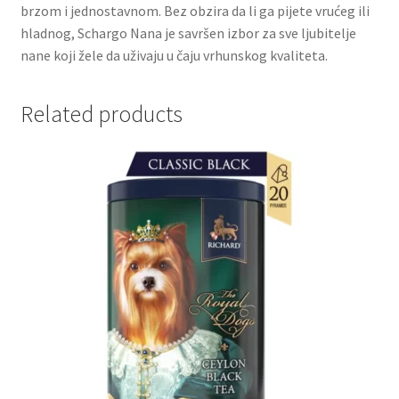
brzom i jednostavnom. Bez obzira da li ga pijete vrućeg ili
hladnog, Schargo Nana je savršen izbor za sve ljubitelje
Partners
nane koji žele da uživaju u čaju vrhunskog kvaliteta.
Poklon aranžmani
Related products
Premium čokolada
Prijava za masterclass
Prirodni proizvodi
Privacy Policy
Prodavnica
Product page