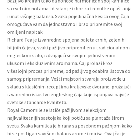
pažljivo kreiran tako da donose harmoničan spoj kamilice
Slatki buketi
sa cvetnim notama. Idealan je izbor za trenutke opuštanja
i unutrašnjeg balansa. Svaka pojedinačna kesica ovog čaja
Pokloni
omogućava vam da jednostavno i brzo pripremite svoj
omiljeni napitak.
Richard Tea je izvanredno spojena paleta crnih, zelenih i
Pokloni za 8. mart
biljnih čajeva, svaki pažljivo pripremljen u tradicionalnom
engleskom stilu, izdvajajući se svojim jedinstvenim
Pokloni za Dan zaljubljenih
ukusom i ekskluzivnim aromama. Čaj prolazi kroz
višeslojni proces pripreme, od pažljivog odabira listova do
Pokloni za devojku
samog pripremanja. Vešti majstori stvaraju proizvode u
skladu s klasičnim receptima kraljevske dvorane, pružajući
Login
izvanredno iskustvo engleskog čaja koje ispunjava najviše
svetske standarde kvaliteta.
My account
Royal Camomile se ističe pažljivom selekcijom
najkvalitetnijih sastojaka koji potiču sa plantaža širom
Naši partneri
sveta. Svaka kamilica je birana sa posebnom pažnjom kako
bi se postigao savršeni balans arome i mirisa. Ovaj čaj je
Newsletter