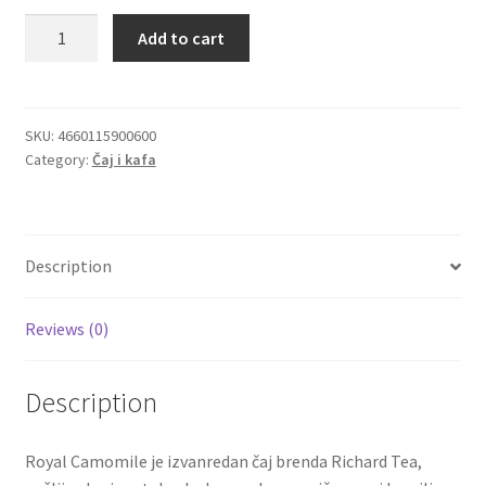
Bezkofeinski
Add to cart
Igračke
čaj
od
kamilice
Izdvajamo
Richard
SKU:
4660115900600
Category:
Čaj i kafa
Royal
Cvece
Camomile
quantity
101 Ruža
Description
Destilati
Reviews (0)
Jack Daniel’s
Description
Rakija
Poklon aranzmani izdvajamo
Royal Camomile je izvanredan čaj brenda Richard Tea,