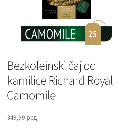
Contact
Corporate gifts
Craft
Create account page
Bezkofeinski čaj od
Cveće
kamilice Richard Royal
Delivery
Camomile
Destilati
FAQ
349,99
рсд
Forgot password