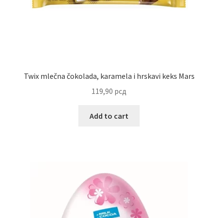
Reset password
Sample Page
Shop
Twix mlečna čokolada, karamela i hrskavi keks Mars
119,90
рсд
Slaniši
Add to cart
Slatkiši
Special people
Tartufi
Terms Conditions