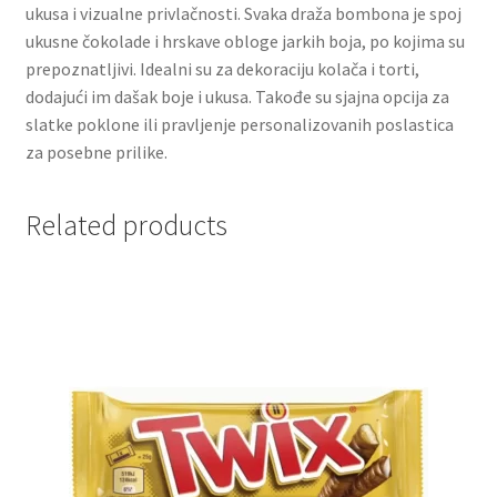
ukusa i vizualne privlačnosti. Svaka draža bombona je spoj
ukusne čokolade i hrskave obloge jarkih boja, po kojima su
Partners
prepoznatljivi. Idealni su za dekoraciju kolača i torti,
dodajući im dašak boje i ukusa. Takođe su sjajna opcija za
Poklon aranžmani
slatke poklone ili pravljenje personalizovanih poslastica
za posebne prilike.
Premium čokolada
Related products
Prijava za masterclass
Prirodni proizvodi
Privacy Policy
Prodavnica
Product page