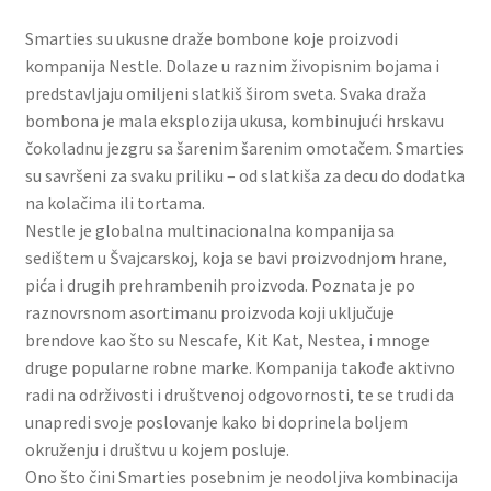
Slatki buketi
Smarties su ukusne draže bombone koje proizvodi
kompanija Nestle. Dolaze u raznim živopisnim bojama i
Pokloni
predstavljaju omiljeni slatkiš širom sveta. Svaka draža
bombona je mala eksplozija ukusa, kombinujući hrskavu
Pokloni za 8. mart
čokoladnu jezgru sa šarenim šarenim omotačem. Smarties
su savršeni za svaku priliku – od slatkiša za decu do dodatka
Pokloni za Dan zaljubljenih
na kolačima ili tortama.
Nestle je globalna multinacionalna kompanija sa
sedištem u Švajcarskoj, koja se bavi proizvodnjom hrane,
Pokloni za devojku
pića i drugih prehrambenih proizvoda. Poznata je po
raznovrsnom asortimanu proizvoda koji uključuje
Login
brendove kao što su Nescafe, Kit Kat, Nestea, i mnoge
druge popularne robne marke. Kompanija takođe aktivno
My account
radi na održivosti i društvenoj odgovornosti, te se trudi da
unapredi svoje poslovanje kako bi doprinela boljem
Naši partneri
okruženju i društvu u kojem posluje.
Ono što čini Smarties posebnim je neodoljiva kombinacija
Newsletter