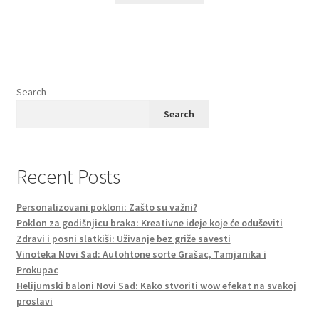
Search
Search
Recent Posts
Personalizovani pokloni: Zašto su važni?
Poklon za godišnjicu braka: Kreativne ideje koje će oduševiti
Zdravi i posni slatkiši: Uživanje bez griže savesti
Vinoteka Novi Sad: Autohtone sorte Grašac, Tamjanika i
Prokupac
Helijumski baloni Novi Sad: Kako stvoriti wow efekat na svakoj
proslavi