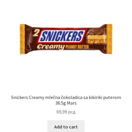
Snickers Creamy mlečna čokoladica sa kikiriki puterom
36.5g Mars
69,99
рсд
Add to cart