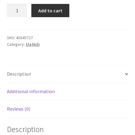
Smarties
Add to cart
Igračke
raznobojne
draže
bombone
Izdvajamo
Nestle
SKU:
40345727
Category:
Slatkiši
38gr
Cvece
quantity
101 Ruža
Description
Destilati
Additional information
Jack Daniel’s
Reviews (0)
Rakija
Poklon aranzmani izdvajamo
Description