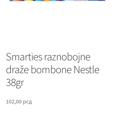
Contact
Corporate gifts
Craft
Create account page
Smarties raznobojne
Cveće
draže bombone Nestle
Delivery
38gr
Destilati
FAQ
102,00
рсд
Forgot password