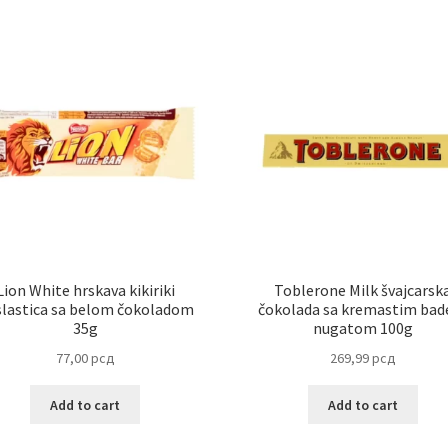
Lion White hrskava kikiriki
Toblerone Milk švajcarsk
lastica sa belom čokoladom
čokolada sa kremastim ba
35g
nugatom 100g
77,00
рсд
269,99
рсд
Add to cart
Add to cart