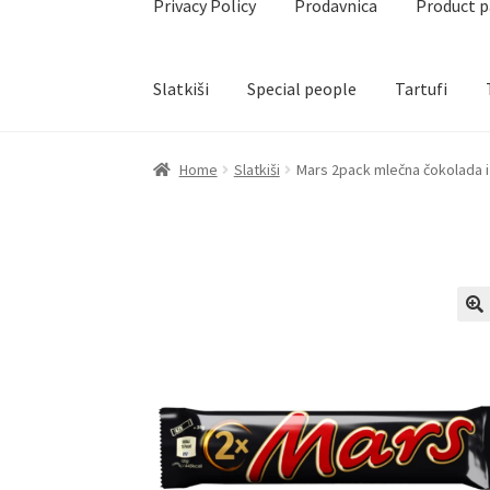
Privacy Policy
Prodavnica
Product 
Slatkiši
Special people
Tartufi
Home
Akcija za dan zaljubljenih
Baloni
Blog
Č
Home
Slatkiši
Mars 2pack mlečna čokolada i
Create account page
Cveće
Delivery
Destilati
Naši partneri
Newsletter
Partners
Poklon ar
Privacy Policy
Prodavnica
Product page
Rese
Terms Conditions
Uredjenje doma
Vino