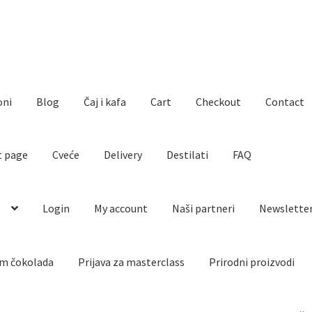
oni
Blog
Čaj i kafa
Cart
Checkout
Contact
t page
Cveće
Delivery
Destilati
FAQ
o
Login
My account
Naši partneri
Newslette
m čokolada
Prijava za masterclass
Prirodni proizvodi