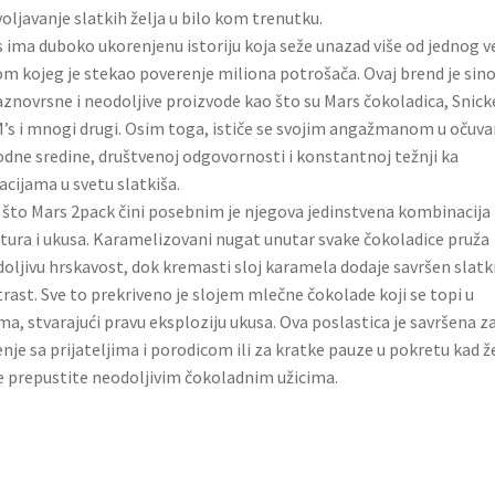
oljavanje slatkih želja u bilo kom trenutku.
 ima duboko ukorenjenu istoriju koja seže unazad više od jednog v
m kojeg je stekao poverenje miliona potrošača. Ovaj brend je sin
aznovrsne i neodoljive proizvode kao što su Mars čokoladica, Snick
s i mnogi drugi. Osim toga, ističe se svojim angažmanom u očuva
odne sredine, društvenoj odgovornosti i konstantnoj težnji ka
acijama u svetu slatkiša.
što Mars 2pack čini posebnim je njegova jedinstvena kombinacija
tura i ukusa. Karamelizovani nugat unutar svake čokoladice pruža
oljivu hrskavost, dok kremasti sloj karamela dodaje savršen slatk
rast. Sve to prekriveno je slojem mlečne čokolade koji se topi u
ma, stvarajući pravu eksploziju ukusa. Ova poslastica je savršena z
enje sa prijateljima i porodicom ili za kratke pauze u pokretu kad ž
e prepustite neodoljivim čokoladnim užicima.