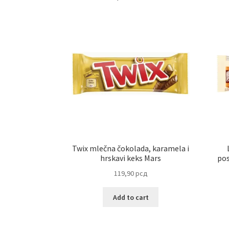
Twix mlečna čokolada, karamela i
hrskavi keks Mars
pos
119,90
рсд
Add to cart