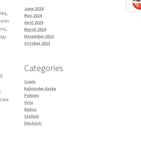
June 2024
eka,
May 2024
onim
April 2024
ers,
March 2024
nju
November 2023
October 2023
Categories
iš
Cveće
Kuhinjske daske
a
Pokloni
elite
Vino
Rakija
Slatkiši
Destilati