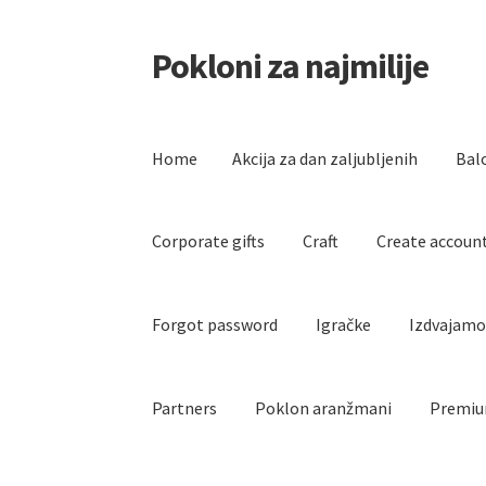
Pokloni za najmilije
Skip
Skip
to
to
navigation
content
Home
Akcija za dan zaljubljenih
Bal
Corporate gifts
Craft
Create accoun
Forgot password
Igračke
Izdvajam
Partners
Poklon aranžmani
Premiu