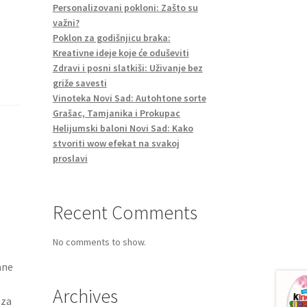
Personalizovani pokloni: Zašto su
važni?
Poklon za godišnjicu braka:
Kreativne ideje koje će oduševiti
Zdravi i posni slatkiši: Uživanje bez
griže savesti
Vinoteka Novi Sad: Autohtone sorte
Grašac, Tamjanika i Prokupac
Helijumski baloni Novi Sad: Kako
stvoriti wow efekat na svakoj
proslavi
Recent Comments
No comments to show.
ane
Archives
 za