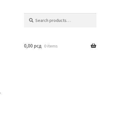
Search
Search
for:
0,00
рсд
0 items
r