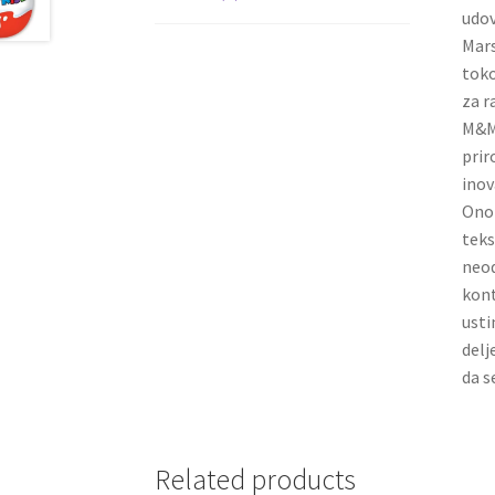
udov
Mars
toko
za r
M&M’
prir
inov
Ono 
teks
neod
kont
usti
delj
da s
Related products