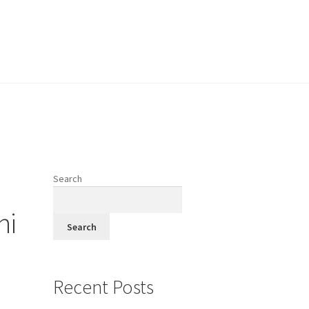
vodi
Search
fi
ni
Search
Recent Posts