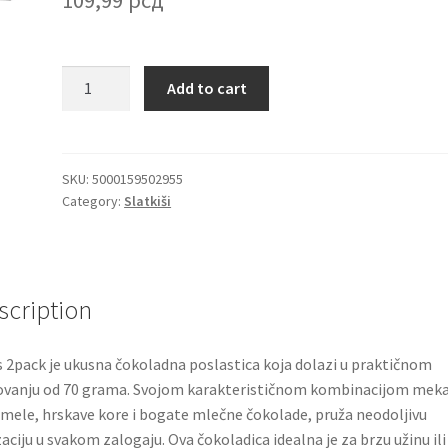
Mars
Add to cart
2pack
mlečna
čokolada
i
SKU:
5000159502955
Category:
Slatkiši
karamelizovani
nugat
70g
quantity
scription
 2pack je ukusna čokoladna poslastica koja dolazi u praktičnom
vanju od 70 grama. Svojom karakterističnom kombinacijom mek
mele, hrskave kore i bogate mlečne čokolade, pruža neodoljivu
aciju u svakom zalogaju. Ova čokoladica idealna je za brzu užinu ili