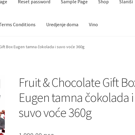
page
Reset password
Sample Page
Shop
Slaniši
Terms Conditions
Uredjenje doma
Vino
aj i kafa
Cart
Checkout
Contact
Corporate gifts
Craft
 Gift Box Eugen tamna čokolada i suvo voće 360g
FAQ
Forgot password
Igračke
Izdvajamo
Login
My account
anžmani
Premium čokolada
Prijava za masterclass
Prirodni proiz
Fruit & Chocolate Gift Bo
t password
Sample Page
Shop
Slaniši
Slatkiši
Special people
Tartu
Eugen tamna čokolada i
suvo voće 360g
1.990,00
рсд