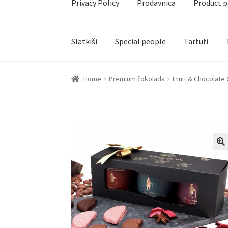
Privacy Policy
Prodavnica
Product 
Slatkiši
Special people
Tartufi
Home
Akcija za dan zaljubljenih
Baloni
Blog
Č
Home
Premium čokolada
Fruit & Chocolate
Create account page
Cveće
Delivery
Destilati
Naši partneri
Newsletter
Partners
Poklon ar
Privacy Policy
Prodavnica
Product page
Rese
Terms Conditions
Uredjenje doma
Vino