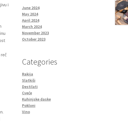
ivu i
June 2024
May 2024
April 2024
h
March 2024
inu
November 2023
October 2023
ost
 reč
Categories
Rakija
Slatkiši
Destilati
Cveće
Kuhinjske daske
Pokloni
n.
Vino
d