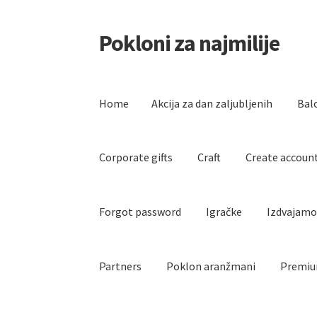
Pokloni za najmilije
Skip
Skip
to
to
navigation
content
Home
Akcija za dan zaljubljenih
Bal
Corporate gifts
Craft
Create accoun
Forgot password
Igračke
Izdvajam
Partners
Poklon aranžmani
Premiu