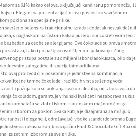
ladom sa 61% kakao delova, uključujući kandiranu pomorandžu, šlj
 kajsiju. Elegantna presentacija čini ovu poslasticu savršenom
kom poklona za specijalne prilike.
n savršeno balansira tradicionalnu izradu i dodatak nesvakidašnji
ojaka, s naglaskom na čistom kakao puteru i suncokretovom lecit
 je bezbedan za osobe sa alergijama. Ove čokolade su prava umetn
 po sastavu, tako i po pažljivo osmišljenom pakovanju. Zbog
nstvenog pristupa postale su omiljeni izbor sladokusaca, bilo da je
akodnevnim zalogajima ili specijalnim prilikama.
što ovaj proizvod čini posebnim je jedinstvena kombinacija
kokvalitetne tamne čokolade i različitih vrsta sušenog voća.
iznost i pažnja koja se poklanja svakom detalju, od izbora voća do
ivanja čokoladom, garantuje vrhunski kvalitet i nezaboravan ukus.
antna ambalaža sa zlatotiskom i satenskom mašnom čini ga
šenim izborom za poklon. Svaka kutija je dizajnirana sa mišlju o
sticiranosti i eleganciji, odražavajući visoke standarde brenda Euge
jedinstvena i ukusna kombinacija čini Fruit & Chocolate Gift Box o
na izuzetnim izborom za sve prilike.