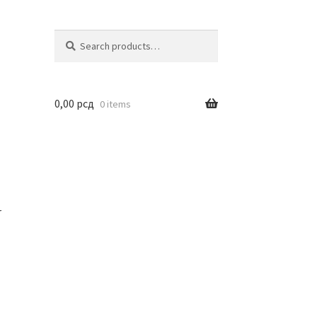
Search
Search
for:
0,00
рсд
0 items
r