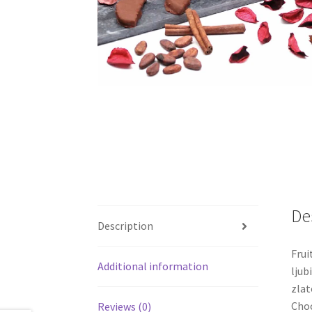
De
Description
Frui
Additional information
ljub
zlat
Choc
Reviews (0)