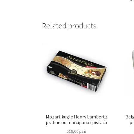
Related products
Mozart kugle Henry Lambertz
Belg
praline od marcipana i pistaća
p
519,00
рсд