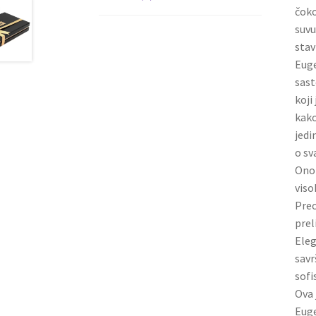
čoko
suvu
stav
Euge
sast
koji
kako
jedi
o sv
Ono 
viso
Prec
prel
Eleg
savr
sofi
Ova 
Euge