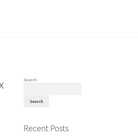
vodi
x
Search
fi
Search
Recent Posts