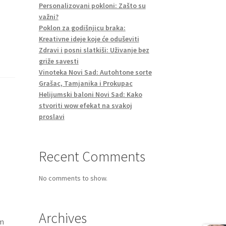
Personalizovani pokloni: Zašto su
važni?
Poklon za godišnjicu braka:
Kreativne ideje koje će oduševiti
Zdravi i posni slatkiši: Uživanje bez
griže savesti
Vinoteka Novi Sad: Autohtone sorte
Grašac, Tamjanika i Prokupac
Helijumski baloni Novi Sad: Kako
stvoriti wow efekat na svakoj
proslavi
Recent Comments
No comments to show.
Archives
om