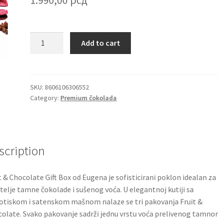
Fruit
Add to cart
&
Chocolate
Gift
Box
SKU:
8606106306552
Category:
Premium čokolada
Eugen
tamna
čokolada
i
suvo
scription
voće
360g
t & Chocolate Gift Box od Eugena je sofisticirani poklon idealan za
quantity
itelje tamne čokolade i sušenog voća. U elegantnoj kutiji sa
otiskom i satenskom mašnom nalaze se tri pakovanja Fruit &
olate. Svako pakovanje sadrži jednu vrstu voća prelivenog tamn