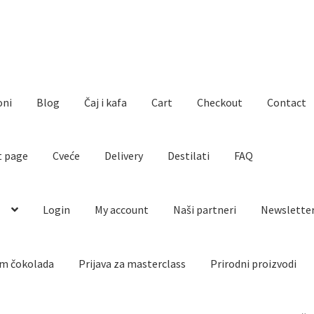
oni
Blog
Čaj i kafa
Cart
Checkout
Contact
t page
Cveće
Delivery
Destilati
FAQ
o
Login
My account
Naši partneri
Newslette
m čokolada
Prijava za masterclass
Prirodni proizvodi