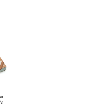
sa
0g