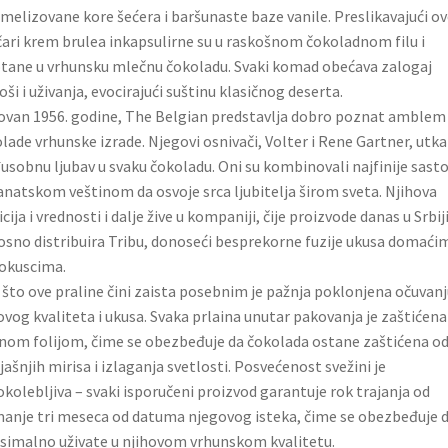
melizovane kore šećera i baršunaste baze vanile. Preslikavajući ov
čari krem brulea inkapsulirne su u raskošnom čokoladnom filu i
ane u vrhunsku mlečnu čokoladu. Svaki komad obećava zalogaj
oši i uživanja, evocirajući suštinu klasičnog deserta.
van 1956. godine, The Belgian predstavlja dobro poznat amblem
lade vrhunske izrade. Njegovi osnivači, Volter i Rene Gartner, utkal
sobnu ljubav u svaku čokoladu. Oni su kombinovali najfinije sasto
anatskom veštinom da osvoje srca ljubitelja širom sveta. Njihova
icija i vrednosti i dalje žive u kompaniji, čije proizvode danas u Srbij
sno distribuira Tribu, donoseći besprekorne fuzije ukusa domaći
okuscima.
što ove praline čini zaista posebnim je pažnja poklonjena očuvanj
ovog kvaliteta i ukusa. Svaka prlaina unutar pakovanja je zaštićena
nom folijom, čime se obezbeđuje da čokolada ostane zaštićena o
jašnjih mirisa i izlaganja svetlosti. Posvećenost svežini je
kolebljiva – svaki isporučeni proizvod garantuje rok trajanja od
anje tri meseca od datuma njegovog isteka, čime se obezbeđuje 
imalno uživate u njihovom vrhunskom kvalitetu.