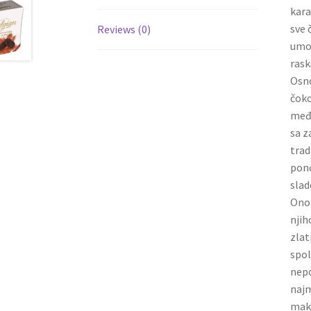
kara
sve 
Reviews (0)
umot
rask
Osno
čoko
među
sa z
trad
pono
slad
Ono 
njih
zlat
spol
nepo
najm
maks