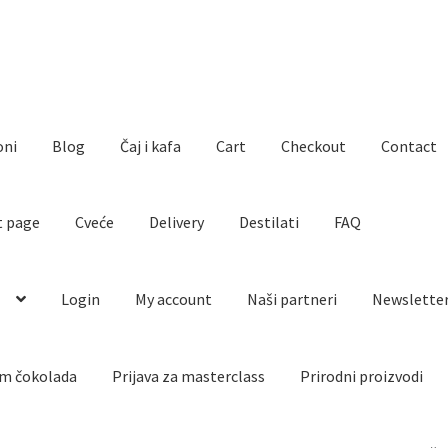
oni
Blog
Čaj i kafa
Cart
Checkout
Contact
t page
Cveće
Delivery
Destilati
FAQ
o
Login
My account
Naši partneri
Newslette
m čokolada
Prijava za masterclass
Prirodni proizvodi