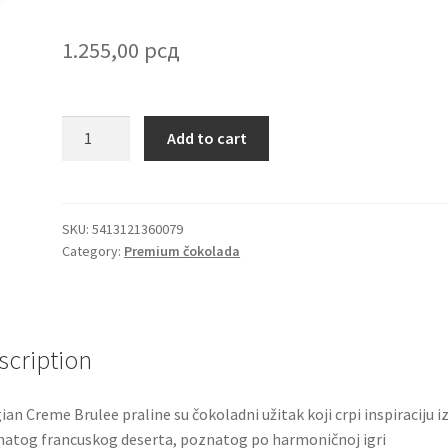
1.255,00
рсд
Belgian
Add to cart
Creme
Brulee
praline
inspirisane
SKU:
5413121360079
Category:
Premium čokolada
francuskim
desertom
150g
quantity
scription
ian Creme Brulee praline su čokoladni užitak koji crpi inspiraciju i
atog francuskog deserta, poznatog po harmoničnoj igri