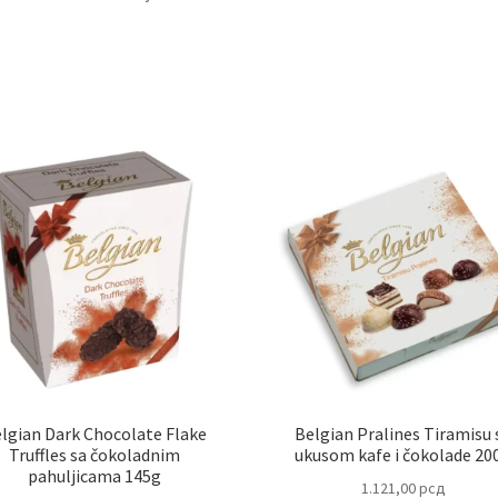
lgian Dark Chocolate Flake
Belgian Pralines Tiramisu 
Truffles sa čokoladnim
ukusom kafe i čokolade 20
pahuljicama 145g
1.121,00
рсд