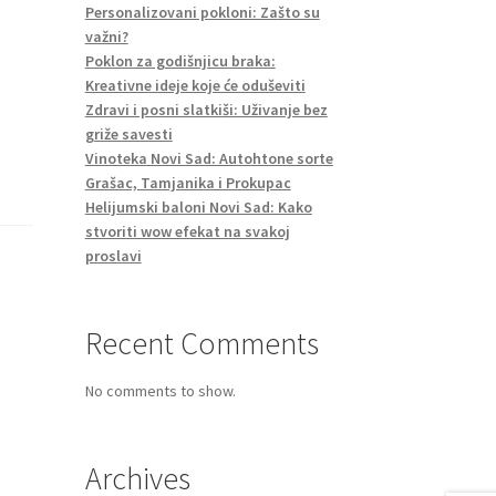
Personalizovani pokloni: Zašto su
važni?
Poklon za godišnjicu braka:
Kreativne ideje koje će oduševiti
Zdravi i posni slatkiši: Uživanje bez
griže savesti
Vinoteka Novi Sad: Autohtone sorte
Grašac, Tamjanika i Prokupac
Helijumski baloni Novi Sad: Kako
stvoriti wow efekat na svakoj
proslavi
Recent Comments
No comments to show.
z
Archives