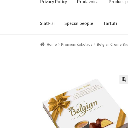
Privacy Policy
Prodavnica
Product 
Slatkiši
Special people
Tartufi
Home
Akcija za dan zaljubljenih
Baloni
Blog
Č
Home
Premium čokolada
Belgian Creme Bru
Create account page
Cveće
Delivery
Destilati
Naši partneri
Newsletter
Partners
Poklon ar
Privacy Policy
Prodavnica
Product page
Rese
Terms Conditions
Uredjenje doma
Vino