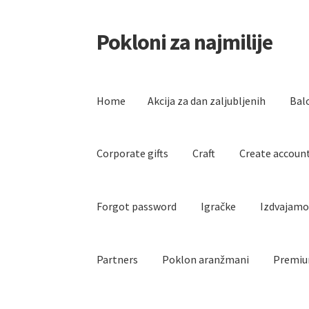
Pokloni za najmilije
Skip
Skip
to
to
navigation
content
Home
Akcija za dan zaljubljenih
Bal
Corporate gifts
Craft
Create accoun
Forgot password
Igračke
Izdvajam
Partners
Poklon aranžmani
Premiu