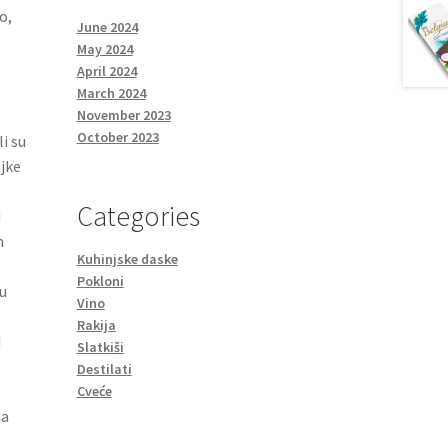
o,
June 2024
May 2024
April 2024
March 2024
November 2023
October 2023
i su
jke
Categories
i
m
Kuhinjske daske
Pokloni
u
Vino
Rakija
d
Slatkiši
Destilati
Cveće
da