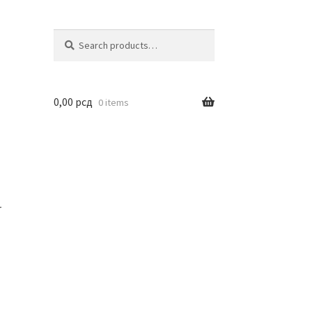
Search
Search
for:
0,00
рсд
0 items
r