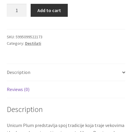
Zwack
Add to cart
Igračke
Unicum
Plum
-
Izdvajamo
Mađarski
SKU:
5995099522173
Category:
Destilati
liker
Cvece
od
šljive
101 Ruža
barik
Description
0,5L
Destilati
quantity
Reviews (0)
Jack Daniel’s
Description
Rakija
Poklon aranzmani izdvajamo
Unicum Plum predstavlja spoj tradicije koja traje vekovima