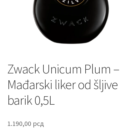
Contact
Corporate gifts
Craft
Create account page
Zwack Unicum Plum –
Cveće
Mađarski liker od šljive
Delivery
barik 0,5L
Destilati
FAQ
1.190,00
рсд
Forgot password