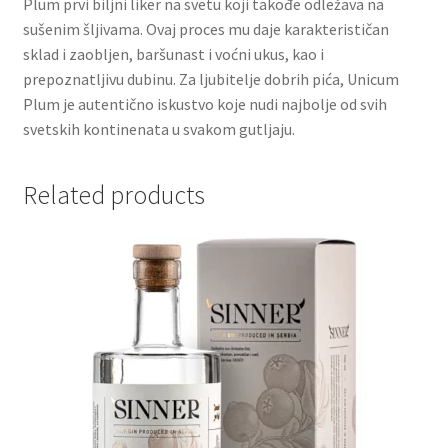
Plum prvi biljni liker na svetu koji takođe odležava na
sušenim šljivama. Ovaj proces mu daje karakterističan
Partners
sklad i zaobljen, baršunast i voćni ukus, kao i
prepoznatljivu dubinu. Za ljubitelje dobrih pića, Unicum
Plum je autentično iskustvo koje nudi najbolje od svih
Poklon aranžmani
svetskih kontinenata u svakom gutljaju.
Premium čokolada
Related products
Prijava za masterclass
Prirodni proizvodi
Privacy Policy
Prodavnica
Product page