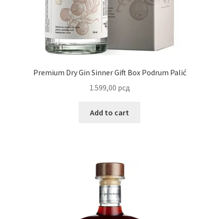
Reset password
Sample Page
Shop
Premium Dry Gin Sinner Gift Box Podrum Palić
1.599,00
рсд
Slaniši
Add to cart
Slatkiši
Special people
Tartufi
Terms Conditions