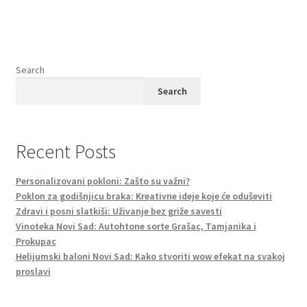
Search
Search
Recent Posts
Personalizovani pokloni: Zašto su važni?
Poklon za godišnjicu braka: Kreativne ideje koje će oduševiti
Zdravi i posni slatkiši: Uživanje bez griže savesti
Vinoteka Novi Sad: Autohtone sorte Grašac, Tamjanika i
Prokupac
Helijumski baloni Novi Sad: Kako stvoriti wow efekat na svakoj
proslavi