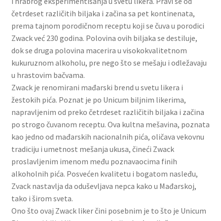
i hrabrog eksperimentisanja u svetu likera. Pravi se od
Slatki buketi
četrdeset različitih biljaka i začina sa pet kontinenata,
prema tajnom porodičnom receptu koji se čuva u porodici
Pokloni
Zwack već 230 godina. Polovina ovih biljaka se destiluje,
dok se druga polovina macerira u visokokvalitetnom
kukuruznom alkoholu, pre nego što se mešaju i odležavaju
Pokloni za 8. mart
u hrastovim bačvama.
Zwack je renomirani mađarski brend u svetu likera i
Pokloni za Dan zaljubljenih
žestokih pića. Poznat je po Unicum biljnim likerima,
napravljenim od preko četrdeset različitih biljaka i začina
Pokloni za devojku
po strogo čuvanom receptu. Ova kultna mešavina, poznata
kao jedno od mađarskih nacionalnih pića, oličava vekovnu
Login
tradiciju i umetnost mešanja ukusa, čineći Zwack
proslavljenim imenom među poznavaocima finih
My account
alkoholnih pića. Posvećen kvalitetu i bogatom nasleđu,
Zvack nastavlja da oduševljava nepca kako u Mađarskoj,
Naši partneri
tako i širom sveta.
Ono što ovaj Zwack liker čini posebnim je to što je Unicum
Newsletter