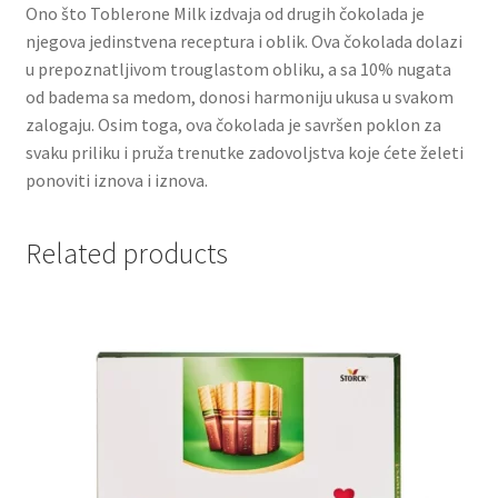
Ono što Toblerone Milk izdvaja od drugih čokolada je
njegova jedinstvena receptura i oblik. Ova čokolada dolazi
Partners
u prepoznatljivom trouglastom obliku, a sa 10% nugata
od badema sa medom, donosi harmoniju ukusa u svakom
Poklon aranžmani
zalogaju. Osim toga, ova čokolada je savršen poklon za
svaku priliku i pruža trenutke zadovoljstva koje ćete želeti
Premium čokolada
ponoviti iznova i iznova.
Prijava za masterclass
Related products
Prirodni proizvodi
Privacy Policy
Prodavnica
Product page