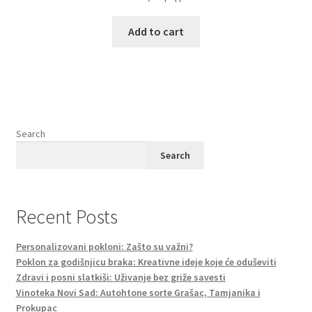
Add to cart
Search
Search
Recent Posts
Personalizovani pokloni: Zašto su važni?
Poklon za godišnjicu braka: Kreativne ideje koje će oduševiti
Zdravi i posni slatkiši: Uživanje bez griže savesti
Vinoteka Novi Sad: Autohtone sorte Grašac, Tamjanika i
Prokupac