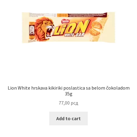
Uredjenje doma
Vino
Lion White hrskava kikiriki poslastica sa belom čokoladom
35g
77,00
рсд
Add to cart