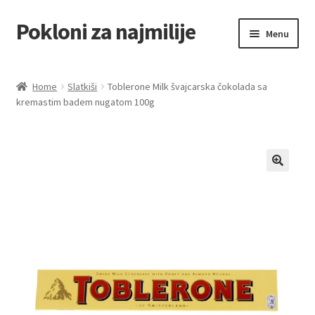
Pokloni za najmilije
Skip
Skip
Menu
to
to
navigation
content
Home
Home
Slatkiši
Toblerone Milk švajcarska čokolada sa
kremastim badem nugatom 100g
Akcija za dan zaljubljenih
Baloni
Blog
Čaj i kafa
Cart
Checkout