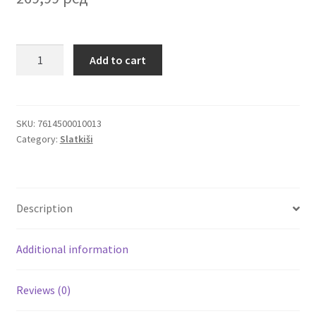
Igračke
Toblerone
Add to cart
Milk
Izdvajamo
švajcarska
čokolada
Cvece
sa
SKU:
7614500010013
Category:
Slatkiši
kremastim
101 Ruža
badem
nugatom
Destilati
100g
Description
quantity
Jack Daniel’s
Additional information
Rakija
Reviews (0)
Poklon aranzmani izdvajamo