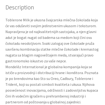
Slatki buketi
Description
Pokloni
Toblerone Milk je ukusna švajcarska mlečna čokolada koja
će vas oduševiti svojim jedinstvenim ukusom i teksturom.
Pokloni za 8. mart
Napravljena je od najkvalitetnijih sastojaka, a njen glavni
adut je bogat nugat od badema sa medom koji čini ovu
Pokloni za Dan zaljubljenih
čokoladu neodoljivom. Svaki zalogaj ove čokolade pruža
savršenu kombinaciju slatke mlečne čokolade i kremastog
nugata sa blagim nagoveštajem meda, stvarajući pravo
Pokloni za devojku
gastronomsko iskustvo za vaše nepce.
Mondelēz International je globalna kompanija koja se
Login
ističe u proizvodnji i distribuciji hrane i konditora. Poznata
je po brendovima kao što su Oreo, Cadbury, Toblerone i
My account
Trident, koji su postali simboli kvaliteta i ukusa. Njihova
posvećenost inovacijama, održivosti i zadovoljstvu kupaca
Naši partneri
čini ih vodećim igračem u prehrambenoj industriji i
partnerom od poštovanja u globalnoj zajednici.
Newsletter