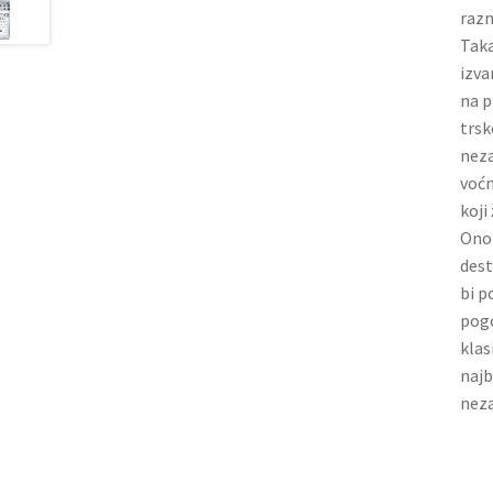
razn
Taka
izva
na p
trsk
neza
voćn
koji
Ono 
dest
bi p
pogo
klas
najb
neza