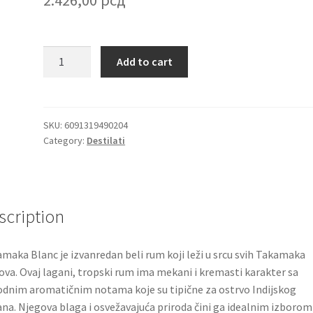
Takamaka
Add to cart
Blanc
premium
beli
tropski
SKU:
6091319490204
Category:
Destilati
rum
za
koktele
0.7l
quantity
scription
maka Blanc je izvanredan beli rum koji leži u srcu svih Takamaka
va. Ovaj lagani, tropski rum ima mekani i kremasti karakter sa
odnim aromatičnim notama koje su tipične za ostrvo Indijskog
na. Njegova blaga i osvežavajuća priroda čini ga idealnim izborom