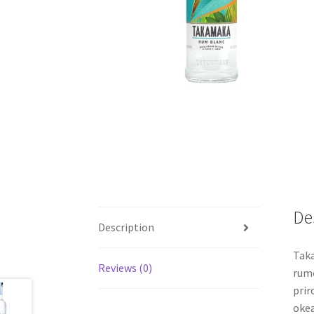
De
Description
Taka
Reviews (0)
rumo
prir
okea