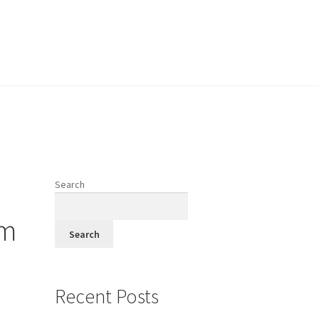
vodi
Search
fi
um
Search
Recent Posts