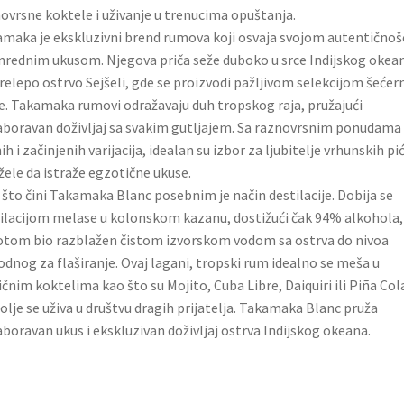
ovrsne koktele i uživanje u trenucima opuštanja.
maka je ekskluzivni brend rumova koji osvaja svojom autentičnošć
nrednim ukusom. Njegova priča seže duboko u srce Indijskog okea
relepo ostrvo Sejšeli, gde se proizvodi pažljivom selekcijom šećer
e. Takamaka rumovi odražavaju duh tropskog raja, pružajući
boravan doživljaj sa svakim gutljajem. Sa raznovrsnim ponudama
ih i začinjenih varijacija, idealan su izbor za ljubitelje vrhunskih pi
 žele da istraže egzotične ukuse.
što čini Takamaka Blanc posebnim je način destilacije. Dobija se
ilacijom melase u kolonskom kazanu, dostižući čak 94% alkohola,
otom bio razblažen čistom izvorskom vodom sa ostrva do nivoa
dnog za flaširanje. Ovaj lagani, tropski rum idealno se meša u
ičnim koktelima kao što su Mojito, Cuba Libre, Daiquiri ili Piña Col
olje se uživa u društvu dragih prijatelja. Takamaka Blanc pruža
boravan ukus i ekskluzivan doživljaj ostrva Indijskog okeana.