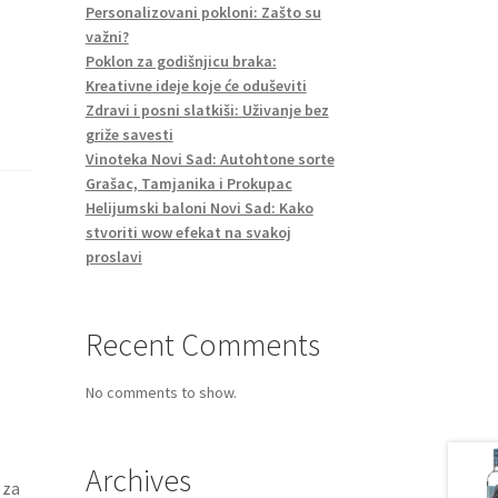
Personalizovani pokloni: Zašto su
važni?
Poklon za godišnjicu braka:
Kreativne ideje koje će oduševiti
Zdravi i posni slatkiši: Uživanje bez
griže savesti
Vinoteka Novi Sad: Autohtone sorte
Grašac, Tamjanika i Prokupac
Helijumski baloni Novi Sad: Kako
stvoriti wow efekat na svakoj
proslavi
Recent Comments
No comments to show.
Archives
 za