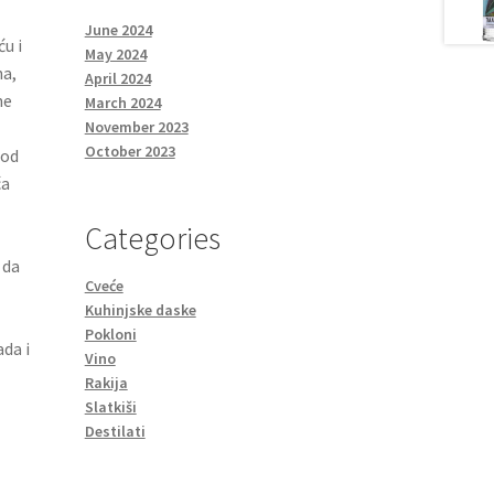
June 2024
u i
May 2024
na,
April 2024
ne
March 2024
November 2023
October 2023
 od
ća
Categories
 da
Cveće
Kuhinjske daske
Pokloni
ada i
Vino
Rakija
Slatkiši
Destilati