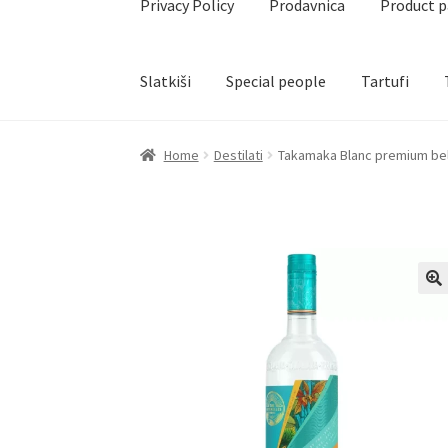
Privacy Policy
Prodavnica
Product 
Slatkiši
Special people
Tartufi
Home
Akcija za dan zaljubljenih
Baloni
Blog
Č
Home
Destilati
Takamaka Blanc premium beli
Create account page
Cveće
Delivery
Destilati
Naši partneri
Newsletter
Partners
Poklon ar
Privacy Policy
Prodavnica
Product page
Rese
Terms Conditions
Uredjenje doma
Vino