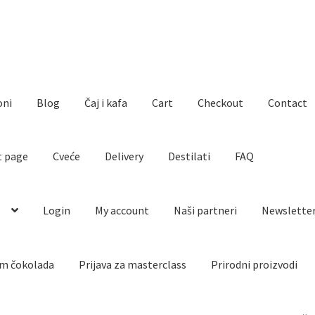
oni
Blog
Čaj i kafa
Cart
Checkout
Contact
t page
Cveće
Delivery
Destilati
FAQ
o
Login
My account
Naši partneri
Newslette
m čokolada
Prijava za masterclass
Prirodni proizvodi