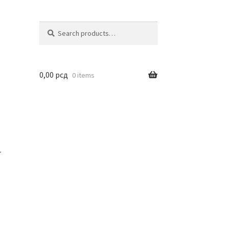
Search
Search
for:
0,00
рсд
0 items
r