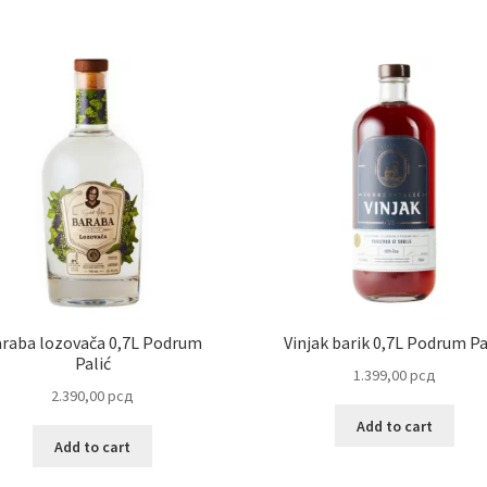
raba lozovača 0,7L Podrum
Vinjak barik 0,7L Podrum Pa
Palić
1.399,00
рсд
2.390,00
рсд
Add to cart
Add to cart