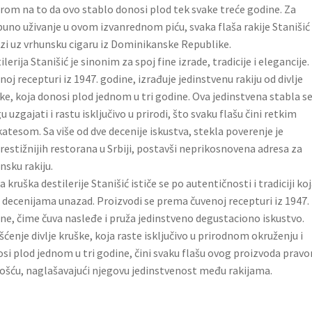
rom na to da ovo stablo donosi plod tek svake treće godine. Za
uno uživanje u ovom izvanrednom piću, svaka flaša rakije Stanišić
zi uz vrhunsku cigaru iz Dominikanske Republike.
ilerija Stanišić je sinonim za spoj fine izrade, tradicije i elegancije.
noj recepturi iz 1947. godine, izrađuje jedinstvenu rakiju od divlje
ke, koja donosi plod jednom u tri godine. Ova jedinstvena stabla s
 uzgajati i rastu isključivo u prirodi, što svaku flašu čini retkim
katesom. Sa više od dve decenije iskustva, stekla poverenje je
restižnijih restorana u Srbiji, postavši neprikosnovena adresa za
nsku rakiju.
ja kruška destilerije Stanišić ističe se po autentičnosti i tradiciji ko
 decenijama unazad. Proizvodi se prema čuvenoj recepturi iz 1947.
ne, čime čuva nasleđe i pruža jedinstveno degustaciono iskustvo.
šćenje divlje kruške, koja raste isključivo u prirodnom okruženju i
si plod jednom u tri godine, čini svaku flašu ovog proizvoda prav
ošću, naglašavajući njegovu jedinstvenost među rakijama.