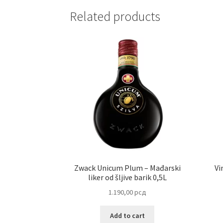
Related products
Zwack Unicum Plum – Mađarski
Vi
liker od šljive barik 0,5L
1.190,00
рсд
Add to cart