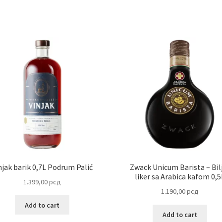
njak barik 0,7L Podrum Palić
Zwack Unicum Barista – Bil
liker sa Arabica kafom 0,5
1.399,00
рсд
1.190,00
рсд
Add to cart
Add to cart