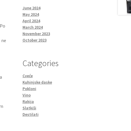
June 2024
May 2024
April 2024
 Po
March 2024
November 2023
e ne
October 2023
Categories
Cveće
ja
Kuhinjske daske
Pokloni
Vino
Rakija
om
Slatkiši
Destilati