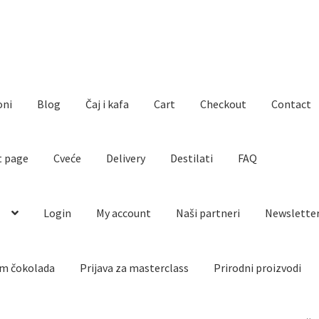
oni
Blog
Čaj i kafa
Cart
Checkout
Contact
t page
Cveće
Delivery
Destilati
FAQ
o
Login
My account
Naši partneri
Newslette
m čokolada
Prijava za masterclass
Prirodni proizvodi