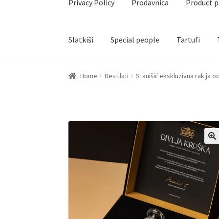
Privacy Policy
Prodavnica
Product 
Slatkiši
Special people
Tartufi
Home
Akcija za dan zaljubljenih
Baloni
Blog
Č
Home
Destilati
Stanišić ekskluzivna rakija od
Create account page
Cveće
Delivery
Destilati
Naši partneri
Newsletter
Partners
Poklon ar
Privacy Policy
Prodavnica
Product page
Rese
Terms Conditions
Uredjenje doma
Vino