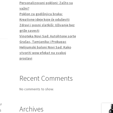
Personalizovani pokloni: Zašto su
važni?
Poklon za godišnjicu braka:
Kreativne ideje koje će oduševiti
Zdravi i posni slatkiši: Uživanje bez
griže savesti
Vinoteka Novi Sad: Autohtone sorte
Grašac, Tamjanika i Prokupac
Helijumski baloni Novi Sad: Kako
stvoriti wow efekat na svakoj
proslavi
Recent Comments
No comments to show.
u
Archives
s