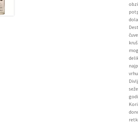
obzi
potp
dola
Dest
čuve
kruš
mogu
deli
najp
vrhu
Divl
seže
godi
Kori
dono
retk