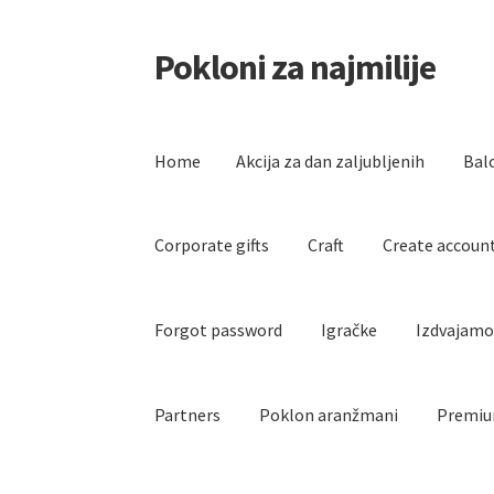
Pokloni za najmilije
Skip
Skip
to
to
navigation
content
Home
Akcija za dan zaljubljenih
Bal
Corporate gifts
Craft
Create accoun
Forgot password
Igračke
Izdvajam
Partners
Poklon aranžmani
Premiu