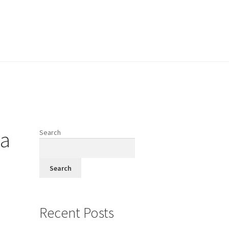
vodi
ja
Search
fi
Search
Recent Posts