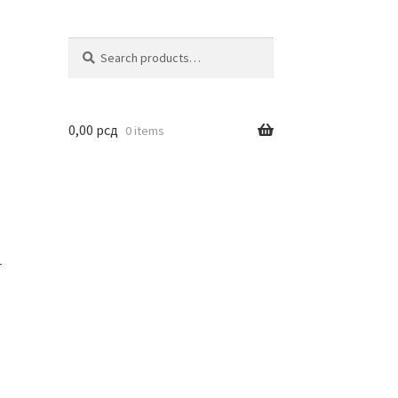
Search
Search
for:
0,00
рсд
0 items
r