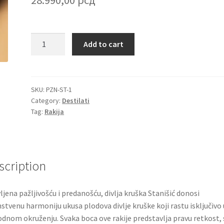
Stanišić
Add to cart
ekskluzivna
rakija
od
divlje
SKU:
PZN-ST-1
Category:
Destilati
kruške
Tag:
Rakija
box
limitirana
serija
quantity
scription
ljena pažljivošću i predanošću, divlja kruška Stanišić donosi
nstvenu harmoniju ukusa plodova divlje kruške koji rastu isključivo 
odnom okruženju. Svaka boca ove rakije predstavlja pravu retkost, 