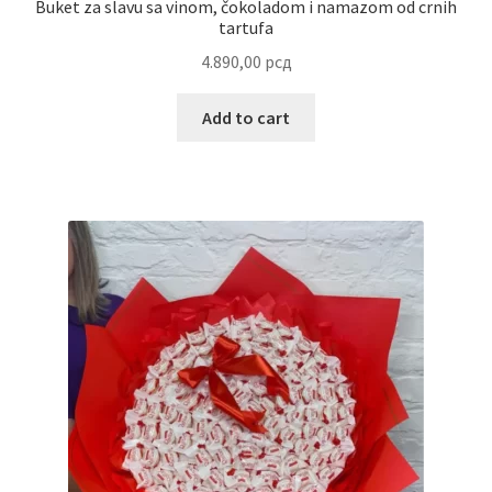
Buket za slavu sa vinom, čokoladom i namazom od crnih
tartufa
Reset password
4.890,00
рсд
Sample Page
Add to cart
Shop
Slaniši
Slatkiši
Special people
Tartufi
Terms Conditions