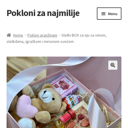
Pokloni za najmilije
Skip
Skip
Menu
to
to
navigation
content
Home
Home
Poklon aranžmani
Slatki BOX za nju sa vinom,
slatkišima, igračkom i mirisnom svećom
Akcija za dan zaljubljenih
Baloni
Blog
Čaj i kafa
Cart
Checkout