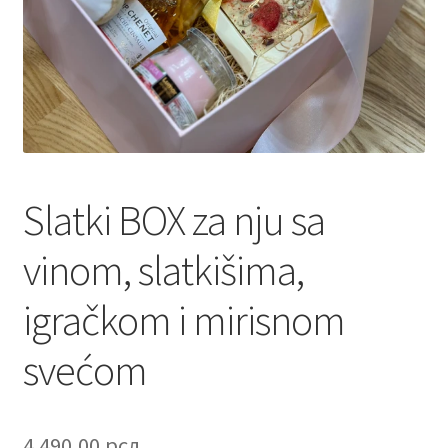
Contact
Corporate gifts
Craft
Create account page
Slatki BOX za nju sa
Cveće
vinom, slatkišima,
Delivery
igračkom i mirisnom
Destilati
svećom
FAQ
4.490,00
рсд
Forgot password