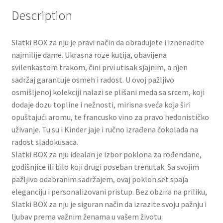
Slatki buketi
Description
Pokloni
Slatki BOX za nju je pravi način da obradujete i iznenadite
najmilije dame. Ukrasna roze kutija, obavijena
Pokloni za 8. mart
svilenkastom trakom, čini prvi utisak sjajnim, a njen
sadržaj garantuje osmeh i radost. U ovoj pažljivo
Pokloni za Dan zaljubljenih
osmišljenoj kolekciji nalazi se plišani meda sa srcem, koji
dodaje dozu topline i nežnosti, mirisna sveća koja širi
opuštajući aromu, te francusko vino za pravo hedonističko
Pokloni za devojku
uživanje. Tu su i Kinder jaje i ručno izrađena čokolada na
radost sladokusaca.
Login
Slatki BOX za nju idealan je izbor poklona za rođendane,
godišnjice ili bilo koji drugi poseban trenutak. Sa svojim
My account
pažljivo odabranim sadržajem, ovaj poklon set spaja
eleganciju i personalizovani pristup. Bez obzira na priliku,
Naši partneri
Slatki BOX za nju je siguran način da izrazite svoju pažnju i
ljubav prema važnim ženama u vašem životu.
Newsletter