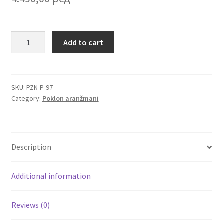
Igračke
Slatki
Add to cart
BOX
Izdvajamo
za
nju
Cvece
sa
SKU:
PZN-P-97
Category:
Poklon aranžmani
vinom,
101 Ruža
slatkišima,
igračkom
Destilati
i
Description
mirisnom
Jack Daniel’s
svećom
quantity
Additional information
Rakija
Reviews (0)
Poklon aranzmani izdvajamo