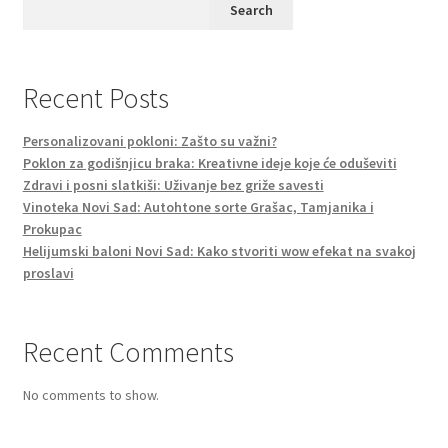
Search
Recent Posts
Personalizovani pokloni: Zašto su važni?
Poklon za godišnjicu braka: Kreativne ideje koje će oduševiti
Zdravi i posni slatkiši: Uživanje bez griže savesti
Vinoteka Novi Sad: Autohtone sorte Grašac, Tamjanika i
Prokupac
Helijumski baloni Novi Sad: Kako stvoriti wow efekat na svakoj
proslavi
Recent Comments
No comments to show.