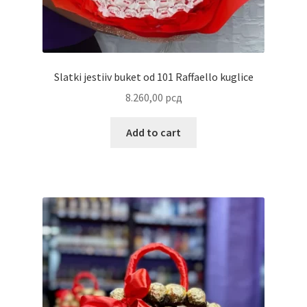
Uredjenje doma
Vino
Slatki jestiiv buket od 101 Raffaello kuglice
8.260,00
рсд
Add to cart