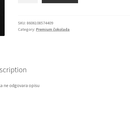
cokolada
28%
-115g
quantity
SKU:
8606108574409
Category:
Premium čokolada
scription
ka ne odgovara opisu