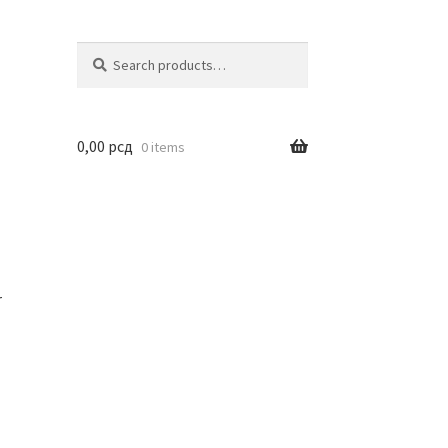
Search
Search
for:
0,00
рсд
0 items
r