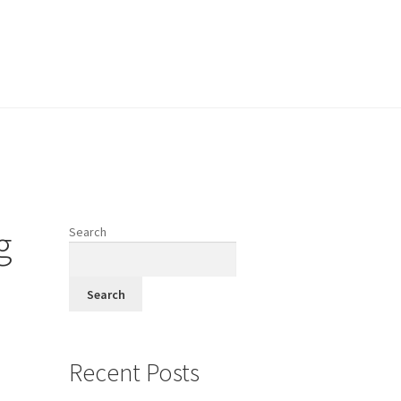
vodi
g
Search
fi
Search
Recent Posts