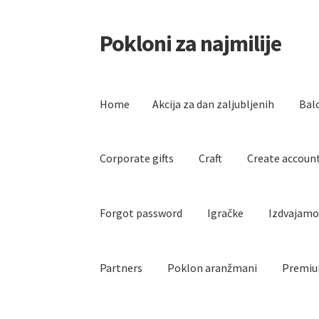
Pokloni za najmilije
Skip
Skip
to
to
navigation
content
Home
Akcija za dan zaljubljenih
Bal
Corporate gifts
Craft
Create accoun
Forgot password
Igračke
Izdvajam
Partners
Poklon aranžmani
Premiu