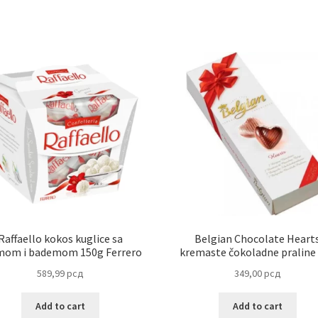
Raffaello kokos kuglice sa
Belgian Chocolate Heart
mom i bademom 150g Ferrero
kremaste čokoladne praline
589,99
рсд
349,00
рсд
Add to cart
Add to cart