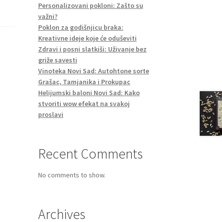
Personalizovani pokloni: Zašto su
važni?
Poklon za godišnjicu braka:
Kreativne ideje koje će oduševiti
Zdravi i posni slatkiši: Uživanje bez
griže savesti
Vinoteka Novi Sad: Autohtone sorte
Grašac, Tamjanika i Prokupac
Helijumski baloni Novi Sad: Kako
stvoriti wow efekat na svakoj
proslavi
Recent Comments
No comments to show.
Archives