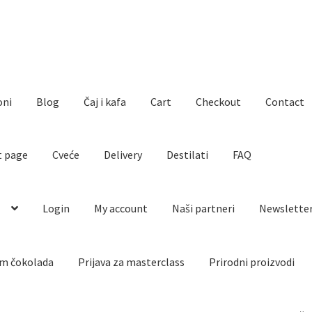
oni
Blog
Čaj i kafa
Cart
Checkout
Contact
t page
Cveće
Delivery
Destilati
FAQ
o
Login
My account
Naši partneri
Newslette
m čokolada
Prijava za masterclass
Prirodni proizvodi