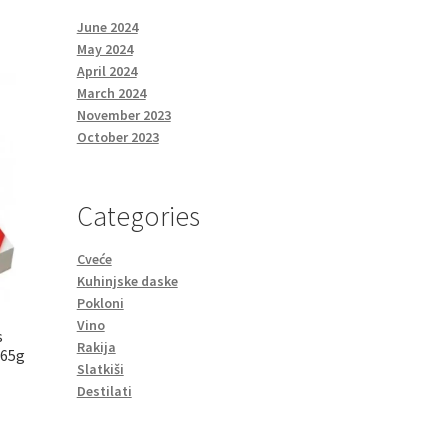
June 2024
May 2024
April 2024
March 2024
November 2023
October 2023
Categories
Cveće
Kuhinjske daske
Pokloni
Vino
s
Rakija
 65g
Slatkiši
Destilati