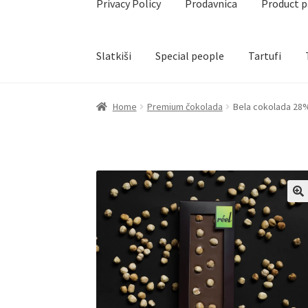
Privacy Policy
Prodavnica
Product 
Slatkiši
Special people
Tartufi
Home
Akcija za dan zaljubljenih
Baloni
Blog
Č
Home
Premium čokolada
Bela cokolada 28
Create account page
Cveće
Delivery
Destilati
Naši partneri
Newsletter
Partners
Poklon ar
Privacy Policy
Prodavnica
Product page
Rese
Terms Conditions
Uredjenje doma
Vino