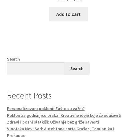
Add to cart
Search
Search
Recent Posts
Personalizovani pokloni: Zašto su važni?
Poklon za godišnjicu braka: Kreativne ideje koje će oduševiti
Zdravi i posni slatkiši: Uživanje bez griže savesti
Vinoteka Novi Sad: Autohtone sorte Grašac, Tamjanika i
Prokupac