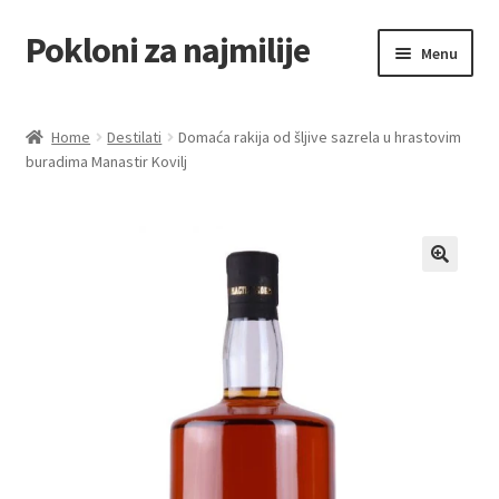
Pokloni za najmilije
Skip
Skip
Menu
to
to
navigation
content
Home
Home
Destilati
Domaća rakija od šljive sazrela u hrastovim
buradima Manastir Kovilj
Akcija za dan zaljubljenih
Baloni
Blog
Čaj i kafa
Cart
Checkout