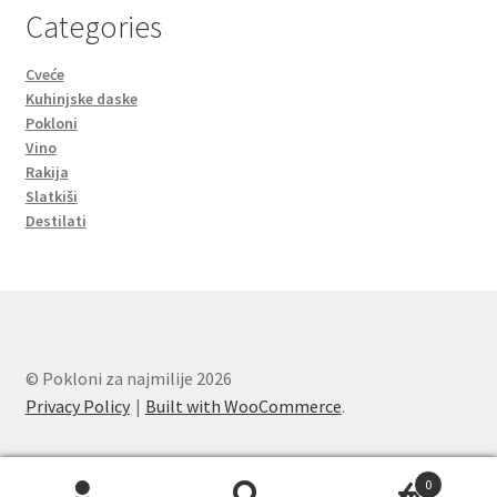
Categories
Cveće
Kuhinjske daske
Pokloni
Vino
Rakija
Slatkiši
Destilati
© Pokloni za najmilije 2026
Privacy Policy
Built with WooCommerce
.
0