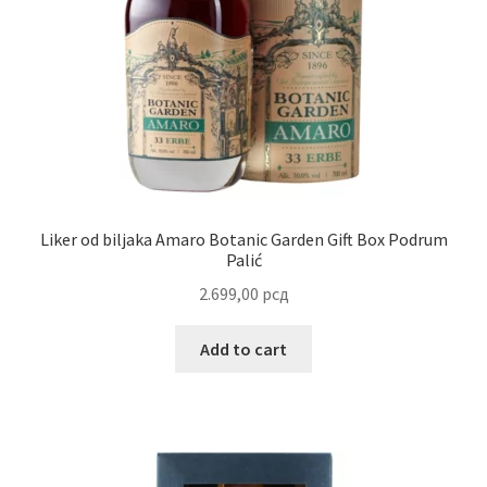
Reset password
Sample Page
Shop
Slaniši
Liker od biljaka Amaro Botanic Garden Gift Box Podrum
Palić
Slatkiši
2.699,00
рсд
Special people
Add to cart
Tartufi
Terms Conditions