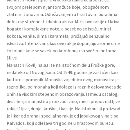
Slatki buketi
svojom prelepom nijansom žute boje, obogaćenom
zlatnim tonovima. Odležavanjem u hrastovim buradima
dobija se složenost i dubina ukusa. Miris ove rakije otkriva
Pokloni
bogate i kompleksne note, a posebno se ističu mirisi
kokosa, vanile, dima i karamela, pružajući senzualno
Pokloni za 8. mart
iskustvo. Intenzivan ukus ove rakije dopunjuju arome crne
čokolade koje se savršeno kombinuju sa svežim notama
Pokloni za Dan zaljubljenih
šljive.
Manastir Kovilj nalazi se na istočnom delu Fruške gore,
Pokloni za devojku
nedaleko od Novog Sada. Od 1949. godine je zaštićen kao
kulturni spomenik. Monaška zajednica ovog manastira je
Login
raznolika, od monaha koji dolaze iz raznih delova sveta do
onih sa visokim stepenom obrazovanja. Između ostalog,
My account
destilerija manastira proizvodi vino, med i prepoznatljive
rakije šljive, dunje, kruške, i kajsije. Najistaknutiji proizvod
Naši partneri
je liker od oraha i specijalne rakije od jabukovog vina tipa
Kalvados, koji odležava tri godine u hrastovom buretu.
Newsletter