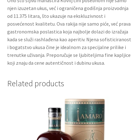
Ono što šljivu manastira Kovilj čini posebnom nije samo
njen izuzetan ukus, već i ograničena godišnja proizvodnja
od 11.375 litara, što ukazuje na ekskluzivnost i
Partners
posvećenost kvalitetu. Ova rakija nije samo piće, već prava
gastronomska poslastica koja najbolje dolazi do izražaja
Poklon aranžmani
kada se služi rashlađena kao aperitiv. Njena sofisticiranost
i bogatstvo ukusa čine je idealnom za specijalne prilike i
Premium čokolada
trenutke uživanja. Preporučuje se ljubiteljima fine kapljice
koji znaju da cene autentičnost i dubinu ukusa.
Prijava za masterclass
Related products
Prirodni proizvodi
Privacy Policy
Prodavnica
Product page