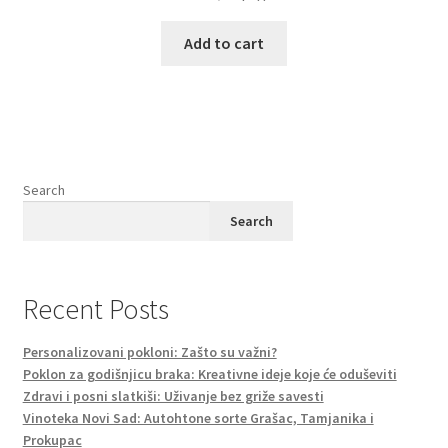
Add to cart
Search
Search
Recent Posts
Personalizovani pokloni: Zašto su važni?
Poklon za godišnjicu braka: Kreativne ideje koje će oduševiti
Zdravi i posni slatkiši: Uživanje bez griže savesti
Vinoteka Novi Sad: Autohtone sorte Grašac, Tamjanika i
Prokupac