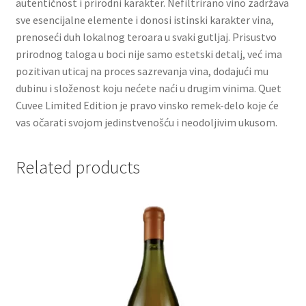
autentičnost i prirodni karakter. Nefiltrirano vino zadržava
sve esencijalne elemente i donosi istinski karakter vina,
Partners
prenoseći duh lokalnog teroara u svaki gutljaj. Prisustvo
prirodnog taloga u boci nije samo estetski detalj, već ima
pozitivan uticaj na proces sazrevanja vina, dodajući mu
Poklon aranžmani
dubinu i složenost koju nećete naći u drugim vinima. Quet
Cuvee Limited Edition je pravo vinsko remek-delo koje će
Premium čokolada
vas očarati svojom jedinstvenošću i neodoljivim ukusom.
Prijava za masterclass
Related products
Prirodni proizvodi
Privacy Policy
Prodavnica
Product page