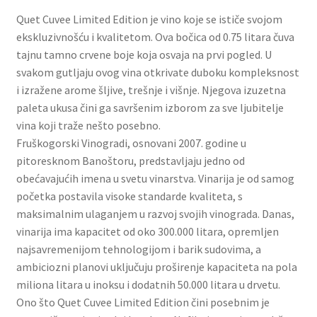
Slatki buketi
Quet Cuvee Limited Edition je vino koje se ističe svojom
ekskluzivnošću i kvalitetom. Ova bočica od 0.75 litara čuva
Pokloni
tajnu tamno crvene boje koja osvaja na prvi pogled. U
svakom gutljaju ovog vina otkrivate duboku kompleksnost
i izražene arome šljive, trešnje i višnje. Njegova izuzetna
Pokloni za 8. mart
paleta ukusa čini ga savršenim izborom za sve ljubitelje
vina koji traže nešto posebno.
Pokloni za Dan zaljubljenih
Fruškogorski Vinogradi, osnovani 2007. godine u
pitoresknom Banoštoru, predstavljaju jedno od
Pokloni za devojku
obećavajućih imena u svetu vinarstva. Vinarija je od samog
početka postavila visoke standarde kvaliteta, s
Login
maksimalnim ulaganjem u razvoj svojih vinograda. Danas,
vinarija ima kapacitet od oko 300.000 litara, opremljen
My account
najsavremenijom tehnologijom i barik sudovima, a
ambiciozni planovi uključuju proširenje kapaciteta na pola
Naši partneri
miliona litara u inoksu i dodatnih 50.000 litara u drvetu.
Ono što Quet Cuvee Limited Edition čini posebnim je
Newsletter