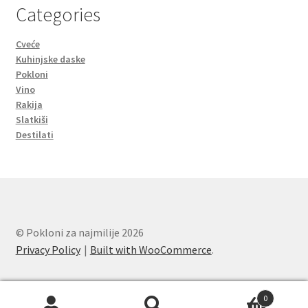
Categories
Cveće
Kuhinjske daske
Pokloni
Vino
Rakija
Slatkiši
Destilati
© Pokloni za najmilije 2026
Privacy Policy
Built with WooCommerce
.
0