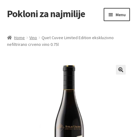
Pokloni za najmilije
Skip
Skip
Menu
to
to
navigation
content
Home
Home
Vino
Quet Cuvee Limited Edition ekskluzivno
nefiltrirano crveno vino 0.75l
Akcija za dan zaljubljenih
Baloni
Blog
Čaj i kafa
Cart
Checkout