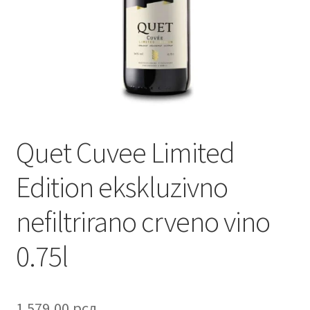
Contact
Corporate gifts
Craft
Create account page
Quet Cuvee Limited
Cveće
Edition ekskluzivno
Delivery
nefiltrirano crveno vino
Destilati
0.75l
FAQ
1.579,00
рсд
Forgot password