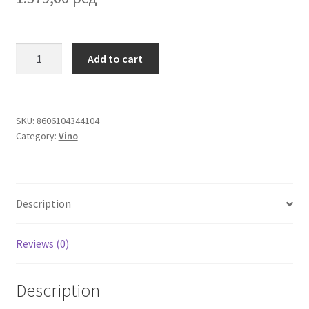
Igračke
Quet
Add to cart
Cuvee
Izdvajamo
Limited
Edition
Cvece
ekskluzivno
SKU:
8606104344104
Category:
Vino
nefiltrirano
101 Ruža
crveno
vino
Destilati
0.75l
Description
quantity
Jack Daniel’s
Reviews (0)
Rakija
Description
Poklon aranzmani izdvajamo