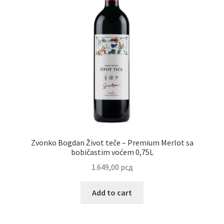
Uredjenje doma
Vino
Zvonko Bogdan Život teče – Premium Merlot sa
bobičastim voćem 0,75L
1.649,00
рсд
Add to cart