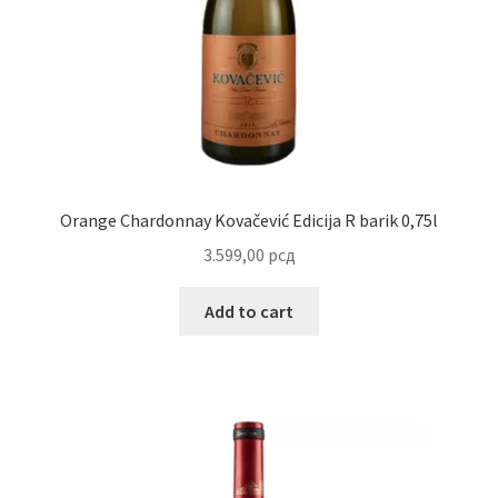
Reset password
Sample Page
Shop
Slaniši
Orange Chardonnay Kovačević Edicija R barik 0,75l
3.599,00
рсд
Slatkiši
Add to cart
Special people
Tartufi
Terms Conditions