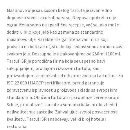
Slatki buketi
Maslinovo ulje sa ukusom belog tartufa je izvanredno
dopunsko sredstvo u kulinarstvu. Njegova upotreba nije
Pokloni
ograničena samo na specifične recepte, već se lako može
dodati u bilo koje jelo kao zamena za standardno
Pokloni za 8. mart
maslinovo ulje. Karakteriše ga intenzivan miris koji
podseća na beli tartuf, što dodaje jedinstvenu aromu i ukus
Pokloni za Dan zaljubljenih
svakom jelu. Dostupno je u pakovanjima od 250ml i 100ml.
Tartufi SR je porodična firma koja se uspešno bavi
sakupljanjem, prodajom i izvozom tartufa, kao i
Pokloni za devojku
proizvodnjom visokokvalitetnih proizvoda sa tartufima. Sa
ISO 22 000 i HACCP sertifikatom, brend garantuje
Login
zdravstvenu ispravnost u proizvoda skladu sa evropskim
standardima. Obučeni tartufari i psi obilaze terene širom
My account
Srbije, pronalazeći tartufe u šumama kako bi obezbedili
najkvalitetnije sastojke. Zahvaljujući svojoj posvećenosti
Naši partneri
kvalitetu, Tartufi SR snabdevaju veliki broj hotela i
restorana.
Newsletter