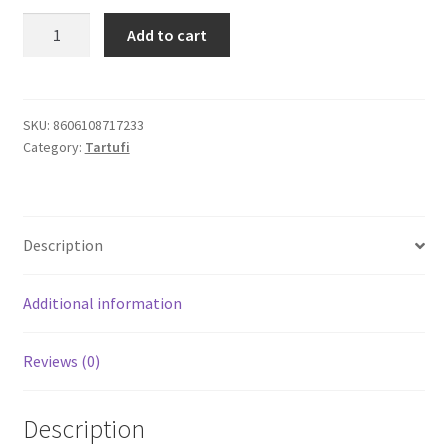
Vegansko
Add to cart
Igračke
maslinovo
ulje
sa
Izdvajamo
ukusom
SKU:
8606108717233
Category:
Tartufi
belog
Cvece
tartufa
Tartufi
101 Ruža
SR
Description
quantity
Destilati
Additional information
Jack Daniel’s
Reviews (0)
Rakija
Poklon aranzmani izdvajamo
Description