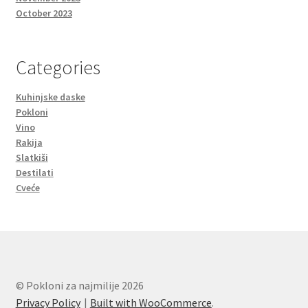
October 2023
Categories
Kuhinjske daske
Pokloni
Vino
Rakija
Slatkiši
Destilati
Cveće
© Pokloni za najmilije 2026
Privacy Policy
Built with WooCommerce
.