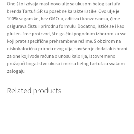
Ono što izdvaja maslinovo ulje sa ukusom belog tartufa
brenda Tartufi SR su posebne karakteristike. Ovo ulje je
Partners
100% vegansko, bez GMO-a, aditiva i konzervansa, čime
osigurava čistu i prirodnu formulu. Dodatno, ističe se i kao
Poklon aranžmani
gluten-free proizvod, što ga čini pogodnim izborom za sve
koji prate specifične prehrambene režime. S obzirom na
Premium čokolada
niskokaloričnu prirodu ovog ulja, savršen je dodatak ishrani
za one koji vode računa o unosu kalorija, istovremeno
Prijava za masterclass
pružajući bogatstvo ukusa i mirisa belog tartufa u svakom
zalogaju.
Prirodni proizvodi
Related products
Privacy Policy
Prodavnica
Product page