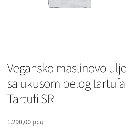
Contact
Corporate gifts
Craft
Create account page
Vegansko maslinovo ulje
Cveće
sa ukusom belog tartufa
Delivery
Tartufi SR
Destilati
FAQ
1.290,00
рсд
Forgot password