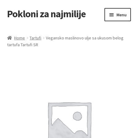
Pokloni za najmilije
Skip
Skip
Menu
to
to
navigation
content
Home
Home
Tartufi
Vegansko maslinovo ulje sa ukusom belog
tartufa Tartufi SR
Akcija za dan zaljubljenih
Baloni
Blog
Čaj i kafa
Cart
Checkout