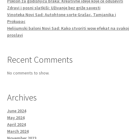
Poklon za godišnjicu braka: Kreativne ideje koje će oduševiti
Zdravi i posni slatkiši: Uživanje bez griže savesti
Vinoteka Novi Sad: Autohtone sorte Grašac, Tamjanika i
Prokupac
Helijumski baloni Novi Sad: Kako stvoriti wow efekat na svakoj
proslavi
Recent Comments
No comments to show.
Archives
June 2024
May 2024
April 2024
March 2024
November 2023