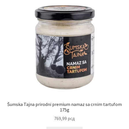
Uredjenje doma
Vino
Šumska Tajna prirodni premium namaz sa crnim tartufom
175g
769,99
рсд