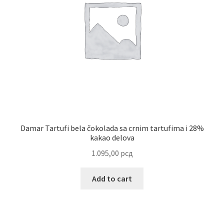
Reset password
Sample Page
Shop
Slaniši
Slatkiši
Damar Tartufi bela čokolada sa crnim tartufima i 28%
kakao delova
Special people
1.095,00
рсд
Tartufi
Add to cart
Terms Conditions