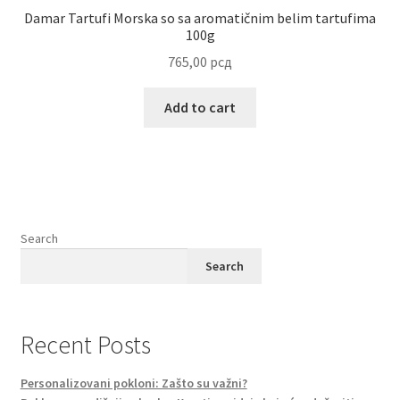
Damar Tartufi Morska so sa aromatičnim belim tartufima
100g
765,00
рсд
Add to cart
Search
Search
Recent Posts
Personalizovani pokloni: Zašto su važni?