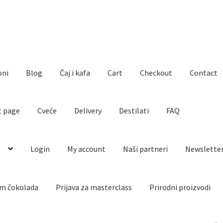
oni
Blog
Čaj i kafa
Cart
Checkout
Contact
t page
Cveće
Delivery
Destilati
FAQ
o
Login
My account
Naši partneri
Newslette
m čokolada
Prijava za masterclass
Prirodni proizvodi