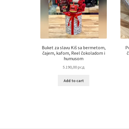
Buket za slavu Kiš sa bermetom,
P
čajem, kafom, Reel čokoladom i
č
humusom
5.190,00
рсд
Add to cart