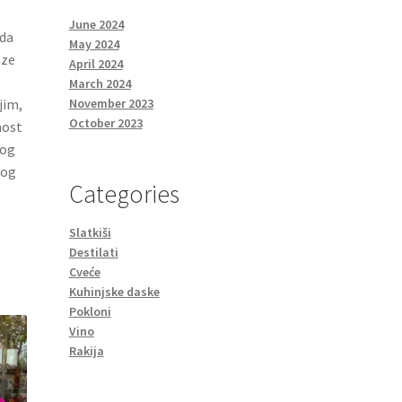
June 2024
oda
May 2024
aze
April 2024
March 2024
jim,
November 2023
October 2023
nost
nog
kog
Categories
Slatkiši
Destilati
Cveće
Kuhinjske daske
Pokloni
Vino
Rakija