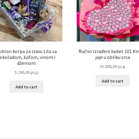
oklon korpa za slavu Lila sa
Ručno izrađeni buket 101 Ki
okoladom, kafom, vinom i
jaje u obliku srca
džemom
25.000,00
рсд
5.290,00
рсд
Add to cart
Add to cart