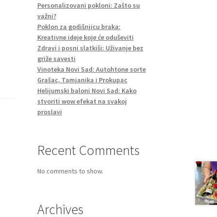
Personalizovani pokloni: Zašto su
važni?
Poklon za godišnjicu braka:
Kreativne ideje koje će oduševiti
Zdravi i posni slatkiši: Uživanje bez
griže savesti
Vinoteka Novi Sad: Autohtone sorte
Grašac, Tamjanika i Prokupac
Helijumski baloni Novi Sad: Kako
stvoriti wow efekat na svakoj
proslavi
Recent Comments
No comments to show.
Archives