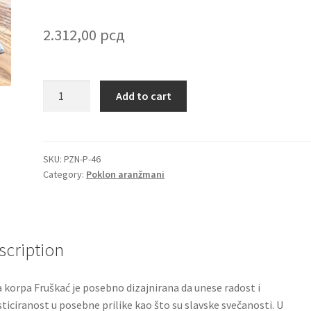
2.312,00
рсд
Mala
Add to cart
korpa
Fruškać
sa
vinom,
SKU:
PZN-P-46
Category:
Poklon aranžmani
Premier
čokoladom
i
Jacobs
kafom
scription
quantity
 korpa Fruškać je posebno dizajnirana da unese radost i
sticiranost u posebne prilike kao što su slavske svečanosti. U