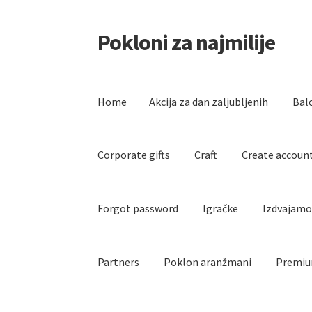
Pokloni za najmilije
Skip
Skip
to
to
navigation
content
Home
Akcija za dan zaljubljenih
Bal
Corporate gifts
Craft
Create accoun
Forgot password
Igračke
Izdvajam
Partners
Poklon aranžmani
Premiu