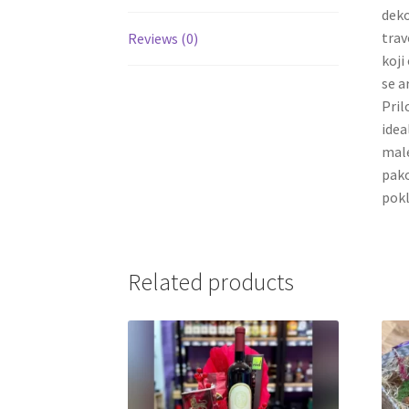
deko
trav
Reviews (0)
koji
se a
Pril
idea
male
pako
pokl
Related products