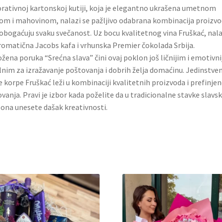
rativnoj kartonskoj kutiji, koja je elegantno ukrašena umetnom
om i mahovinom, nalazi se pažljivo odabrana kombinacija proizv
 obogaćuju svaku svečanost. Uz bocu kvalitetnog vina Fruškać, nal
romatična Jacobs kafa i vrhunska Premier čokolada Srbija.
ožena poruka “Srećna slava” čini ovaj poklon još ličnijim i emotivni
lnim za izražavanje poštovanja i dobrih želja domaćinu. Jedinstve
 korpe Fruškać leži u kombinaciji kvalitetnih proizvoda i prefinje
vanja. Pravi je izbor kada poželite da u tradicionalne stavke slavs
ona unesete dašak kreativnosti.