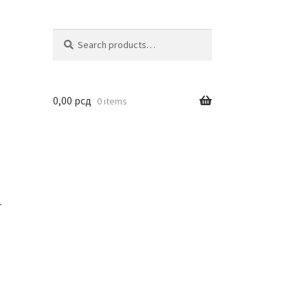
Search
Search
for:
0,00
рсд
0 items
r