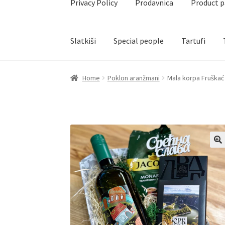
Privacy Policy
Prodavnica
Product 
Slatkiši
Special people
Tartufi
Home
Akcija za dan zaljubljenih
Baloni
Blog
Č
Home
Poklon aranžmani
Mala korpa Fruškać
Create account page
Cveće
Delivery
Destilati
Naši partneri
Newsletter
Partners
Poklon ar
Privacy Policy
Prodavnica
Product page
Rese
Terms Conditions
Uredjenje doma
Vino