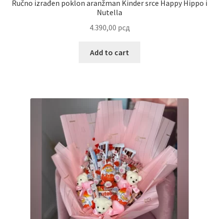
Ručno izrađen poklon aranžman Kinder srce Happy Hippo i
Nutella
Reset password
4.390,00
рсд
Sample Page
Add to cart
Shop
Slaniši
Slatkiši
Special people
Tartufi
Terms Conditions