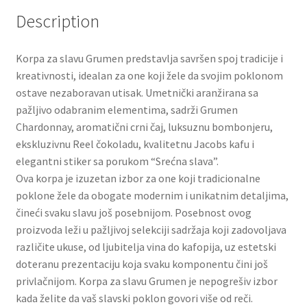
Slatki buketi
Description
Pokloni
Korpa za slavu Grumen predstavlja savršen spoj tradicije i
kreativnosti, idealan za one koji žele da svojim poklonom
Pokloni za 8. mart
ostave nezaboravan utisak. Umetnički aranžirana sa
pažljivo odabranim elementima, sadrži Grumen
Pokloni za Dan zaljubljenih
Chardonnay, aromatični crni čaj, luksuznu bombonjeru,
ekskluzivnu Reel čokoladu, kvalitetnu Jacobs kafu i
elegantni stiker sa porukom “Srećna slava”.
Pokloni za devojku
Ova korpa je izuzetan izbor za one koji tradicionalne
poklone žele da obogate modernim i unikatnim detaljima,
Login
čineći svaku slavu još posebnijom. Posebnost ovog
proizvoda leži u pažljivoj selekciji sadržaja koji zadovoljava
My account
različite ukuse, od ljubitelja vina do kafopija, uz estetski
doteranu prezentaciju koja svaku komponentu čini još
Naši partneri
privlačnijom. Korpa za slavu Grumen je nepogrešiv izbor
kada želite da vaš slavski poklon govori više od reči.
Newsletter