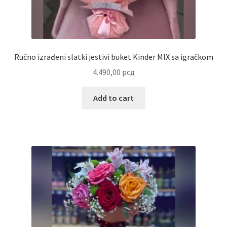
Uredjenje doma
Vino
Ručno izrađeni slatki jestivi buket Kinder MIX sa igračkom
4.490,00
рсд
Add to cart