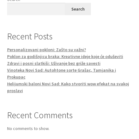
Search
Recent Posts
Personalizovani pokloni: Zašto su važni?
Poklon za godišnjicu braka: Kreativne ideje koje će oduševiti
Zdravi i posni slatkiši: Uživanje bez griže savesti
Vinoteka Novi Sad: Autohtone sorte Grašac, Tamjanika i
Prokupac
Helijumski baloni Novi Sad: Kako stvoriti wow efekat na svakoj
proslavi
Recent Comments
No comments to show.