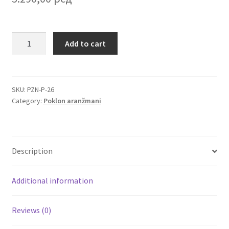
Igračke
Korpa
Add to cart
za
Izdvajamo
slavu
Grumen
Cvece
sa
SKU:
PZN-P-26
Category:
Poklon aranžmani
vinom,
101 Ruža
kafom,
slatkišima,
Destilati
čajem
Description
i
Jack Daniel’s
čestitkom
quantity
Additional information
Rakija
Reviews (0)
Poklon aranzmani izdvajamo