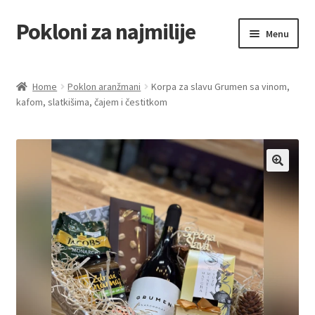
Pokloni za najmilije
Skip
Skip
Menu
to
to
navigation
content
Home
Home
Poklon aranžmani
Korpa za slavu Grumen sa vinom,
kafom, slatkišima, čajem i čestitkom
Akcija za dan zaljubljenih
Baloni
Blog
Čaj i kafa
Cart
Checkout