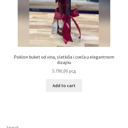
Poklon buket od vina, slatkiša i cveća u elegantnom
dizajnu
5.790,00
рсд
Add to cart
Search