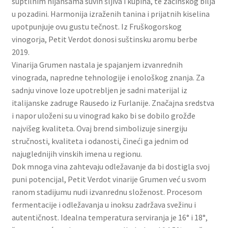
suptilnim nijansama suvih šljiva i kupina, te začinskog bilja
Slatki buketi
u pozadini. Harmonija izraženih tanina i prijatnih kiselina
upotpunjuje ovu gustu tečnost. Iz Fruškogorskog
Pokloni
vinogorja, Petit Verdot donosi suštinsku aromu berbe
2019.
Vinarija Grumen nastala je spajanjem izvanrednih
Pokloni za 8. mart
vinograda, napredne tehnologije i enološkog znanja. Za
sadnju vinove loze upotrebljen je sadni materijal iz
Pokloni za Dan zaljubljenih
italijanske zadruge Rausedo iz Furlanije. Značajna sredstva
i napor uloženi su u vinograd kako bi se dobilo grožđe
Pokloni za devojku
najvišeg kvaliteta. Ovaj brend simbolizuje sinergiju
stručnosti, kvaliteta i odanosti, čineći ga jednim od
Login
najuglednijih vinskih imena u regionu.
Dok mnoga vina zahtevaju odležavanje da bi dostigla svoj
My account
puni potencijal, Petit Verdot vinarije Grumen već u svom
ranom stadijumu nudi izvanrednu složenost. Procesom
Naši partneri
fermentacije i odležavanja u inoksu zadržava svežinu i
autentičnost. Idealna temperatura serviranja je 16° i 18°,
Newsletter