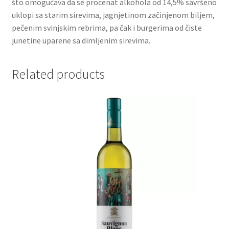
što omogućava da se procenat alkohola od 14,5% savršeno
uklopi sa starim sirevima, jagnjetinom začinjenom biljem,
Partners
pečenim svinjskim rebrima, pa čak i burgerima od čiste
junetine uparene sa dimljenim sirevima.
Poklon aranžmani
Related products
Premium čokolada
Prijava za masterclass
Prirodni proizvodi
Privacy Policy
Prodavnica
Product page