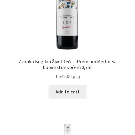
Uredjenje doma
Vino
Zvonko Bogdan Život teče – Premium Merlot sa
bobičastim voćem 0,75L
1.649,00
рсд
Add to cart