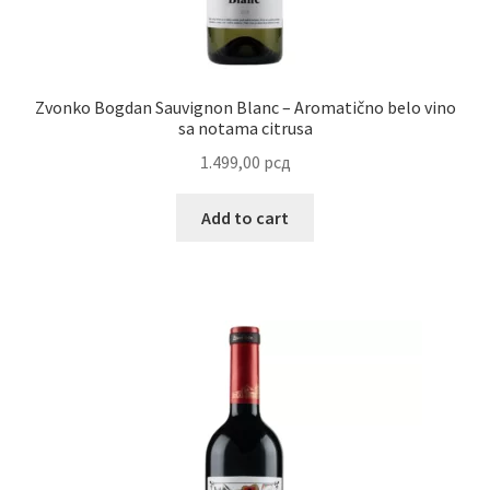
Reset password
Sample Page
Zvonko Bogdan Sauvignon Blanc – Aromatično belo vino
sa notama citrusa
Shop
1.499,00
рсд
Slaniši
Add to cart
Slatkiši
Special people
Tartufi
Terms Conditions