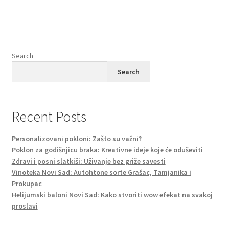
Search
Search
Recent Posts
Personalizovani pokloni: Zašto su važni?
Poklon za godišnjicu braka: Kreativne ideje koje će oduševiti
Zdravi i posni slatkiši: Uživanje bez griže savesti
Vinoteka Novi Sad: Autohtone sorte Grašac, Tamjanika i
Prokupac
Helijumski baloni Novi Sad: Kako stvoriti wow efekat na svakoj
proslavi