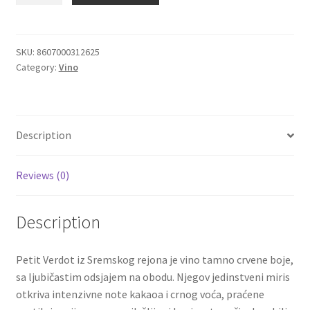
crveno
Igračke
vino
Grumen
SKU:
8607000312625
Category:
Vino
berba
Izdvajamo
2019
0,75
Cvece
quantity
Description
101 Ruža
Reviews (0)
Destilati
Jack Daniel’s
Description
Rakija
Petit Verdot iz Sremskog rejona je vino tamno crvene boje,
sa ljubičastim odsjajem na obodu. Njegov jedinstveni miris
Poklon aranzmani izdvajamo
otkriva intenzivne note kakaoa i crnog voća, praćene