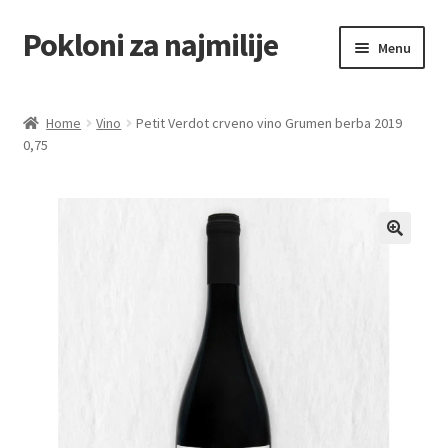
Pokloni za najmilije
Skip
Skip
Menu
to
to
navigation
content
Home
Home
Vino
Petit Verdot crveno vino Grumen berba 2019
0,75
Akcija za dan zaljubljenih
Baloni
Blog
Čaj i kafa
Cart
Checkout