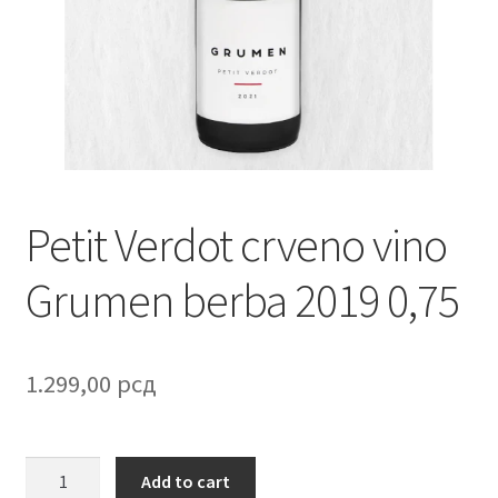
Contact
Corporate gifts
Craft
Create account page
Petit Verdot crveno vino
Cveće
Grumen berba 2019 0,75
Delivery
Destilati
1.299,00
рсд
FAQ
Petit
Add to cart
Forgot password
Verdot