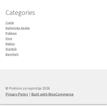
Categories
Cveće
Kuhinjske daske
Pokloni
Vino
Rakija
Slatkiši
Destilati
© Pokloni za najmilije 2026
Privacy Policy
Built with WooCommerce
.