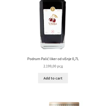
Reset password
Sample Page
Shop
Slaniši
Slatkiši
Podrum Palić liker od višnje 0,7L
2.199,00
рсд
Special people
Add to cart
Tartufi
Terms Conditions