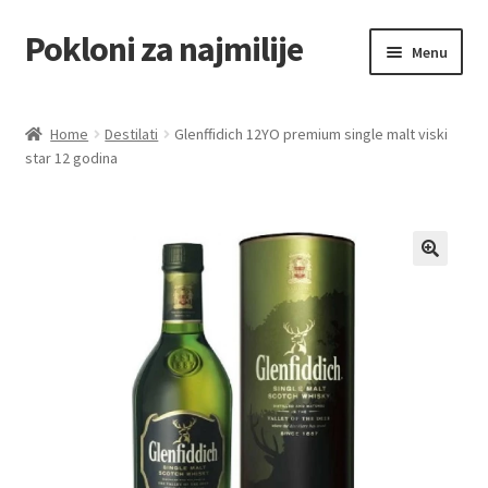
Pokloni za najmilije
Skip
Skip
Menu
to
to
navigation
content
Home
Home
Destilati
Glenffidich 12YO premium single malt viski
star 12 godina
Akcija za dan zaljubljenih
Baloni
Blog
Čaj i kafa
Cart
Checkout