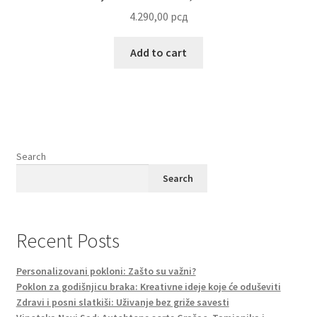
4.290,00
рсд
Add to cart
Search
Search
Recent Posts
Personalizovani pokloni: Zašto su važni?
Poklon za godišnjicu braka: Kreativne ideje koje će oduševiti
Zdravi i posni slatkiši: Uživanje bez griže savesti