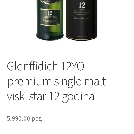
Contact
Corporate gifts
Craft
Create account page
Glenffidich 12YO
Cveće
premium single malt
Delivery
viski star 12 godina
Destilati
FAQ
5.990,00
рсд
Forgot password