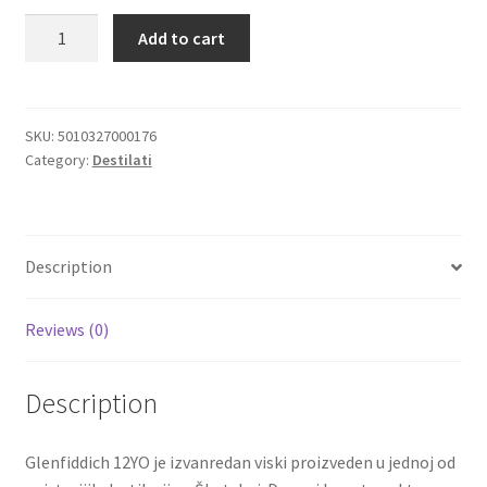
Glenffidich
Add to cart
Igračke
12YO
premium
single
Izdvajamo
malt
SKU:
5010327000176
Category:
Destilati
viski
Cvece
star
12
101 Ruža
godina
Description
quantity
Destilati
Reviews (0)
Jack Daniel’s
Description
Rakija
Poklon aranzmani izdvajamo
Glenfiddich 12YO je izvanredan viski proizveden u jednoj od