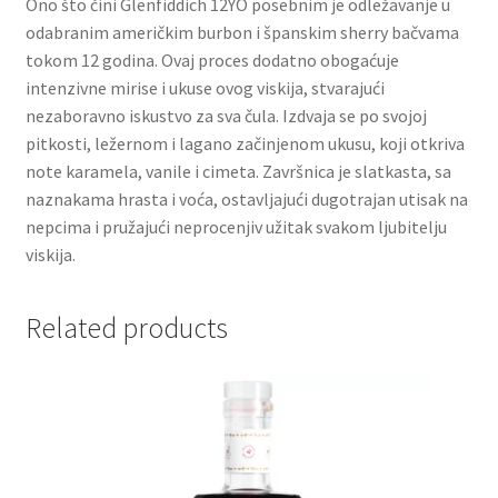
Ono što čini Glenfiddich 12YO posebnim je odležavanje u
odabranim američkim burbon i španskim sherry bačvama
Partners
tokom 12 godina. Ovaj proces dodatno obogaćuje
intenzivne mirise i ukuse ovog viskija, stvarajući
nezaboravno iskustvo za sva čula. Izdvaja se po svojoj
Poklon aranžmani
pitkosti, ležernom i lagano začinjenom ukusu, koji otkriva
note karamela, vanile i cimeta. Završnica je slatkasta, sa
Premium čokolada
naznakama hrasta i voća, ostavljajući dugotrajan utisak na
nepcima i pružajući neprocenjiv užitak svakom ljubitelju
Prijava za masterclass
viskija.
Prirodni proizvodi
Related products
Privacy Policy
Prodavnica
Product page