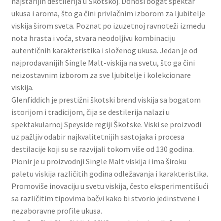
najstarijih destilerija u Škotskoj. Donosi bogat spektar
Slatki buketi
ukusa i aroma, što ga čini privlačnim izborom za ljubitelje
viskija širom sveta. Poznat po izuzetnoj ravnoteži između
Pokloni
nota hrasta i voća, stvara neodoljivu kombinaciju
autentičnih karakteristika i složenog ukusa. Jedan je od
najprodavanijih Single Malt-viskija na svetu, što ga čini
Pokloni za 8. mart
neizostavnim izborom za sve ljubitelje i kolekcionare
viskija.
Pokloni za Dan zaljubljenih
Glenfiddich je prestižni škotski brend viskija sa bogatom
istorijom i tradicijom, čija se destilerija nalazi u
Pokloni za devojku
spektakularnoj Speyside regiji Škotske. Viski se proizvodi
uz pažljiv odabir najkvalitetnijih sastojaka i procesa
Login
destilacije koji su se razvijali tokom više od 130 godina.
Pionir je u proizvodnji Single Malt viskija i ima široku
My account
paletu viskija različitih godina odležavanja i karakteristika.
Promoviše inovaciju u svetu viskija, često eksperimentišući
Naši partneri
sa različitim tipovima bačvi kako bi stvorio jedinstvene i
nezaboravne profile ukusa.
Newsletter