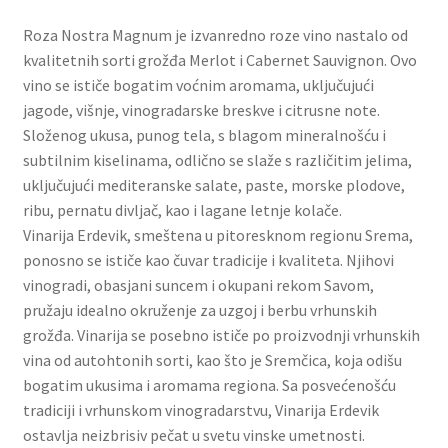
Slatki buketi
Roza Nostra Magnum je izvanredno roze vino nastalo od
kvalitetnih sorti grožđa Merlot i Cabernet Sauvignon. Ovo
Pokloni
vino se ističe bogatim voćnim aromama, uključujući
jagode, višnje, vinogradarske breskve i citrusne note.
Pokloni za 8. mart
Složenog ukusa, punog tela, s blagom mineralnošću i
subtilnim kiselinama, odlično se slaže s različitim jelima,
Pokloni za Dan zaljubljenih
uključujući mediteranske salate, paste, morske plodove,
ribu, pernatu divljač, kao i lagane letnje kolače.
Vinarija Erdevik, smeštena u pitoresknom regionu Srema,
Pokloni za devojku
ponosno se ističe kao čuvar tradicije i kvaliteta. Njihovi
vinogradi, obasjani suncem i okupani rekom Savom,
Login
pružaju idealno okruženje za uzgoj i berbu vrhunskih
grožđa. Vinarija se posebno ističe po proizvodnji vrhunskih
My account
vina od autohtonih sorti, kao što je Sremčica, koja odišu
bogatim ukusima i aromama regiona. Sa posvećenošću
Naši partneri
tradiciji i vrhunskom vinogradarstvu, Vinarija Erdevik
ostavlja neizbrisiv pečat u svetu vinske umetnosti.
Newsletter