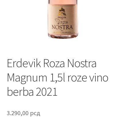
Contact
Corporate gifts
Craft
Create account page
Erdevik Roza Nostra
Cveće
Magnum 1,5l roze vino
Delivery
berba 2021
Destilati
FAQ
3.290,00
рсд
Forgot password