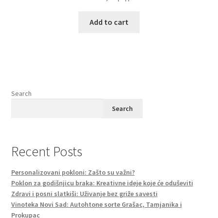
Add to cart
Search
Search
Recent Posts
Personalizovani pokloni: Zašto su važni?
Poklon za godišnjicu braka: Kreativne ideje koje će oduševiti
Zdravi i posni slatkiši: Uživanje bez griže savesti
Vinoteka Novi Sad: Autohtone sorte Grašac, Tamjanika i
Prokupac