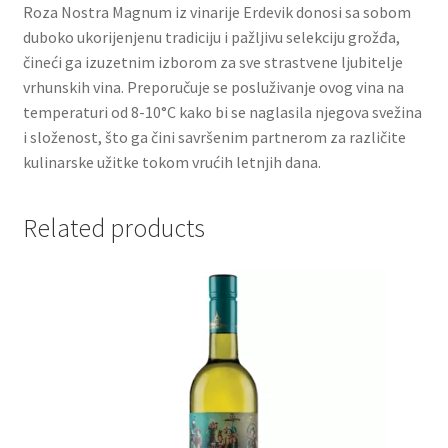
Roza Nostra Magnum iz vinarije Erdevik donosi sa sobom
duboko ukorijenjenu tradiciju i pažljivu selekciju grožđa,
Partners
čineći ga izuzetnim izborom za sve strastvene ljubitelje
vrhunskih vina. Preporučuje se posluživanje ovog vina na
Poklon aranžmani
temperaturi od 8-10°C kako bi se naglasila njegova svežina
i složenost, što ga čini savršenim partnerom za različite
Premium čokolada
kulinarske užitke tokom vrućih letnjih dana.
Prijava za masterclass
Related products
Prirodni proizvodi
Privacy Policy
Prodavnica
Product page