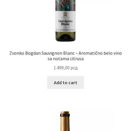
Reset password
Sample Page
Shop
Zvonko Bogdan Sauvignon Blanc – Aromatično belo vino
Slaniši
sa notama citrusa
1.499,00
рсд
Slatkiši
Add to cart
Special people
Tartufi
Terms Conditions