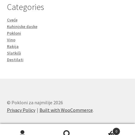
Categories
Cveće
Kuhinjske daske
Pokloni
Vino
Rakija
Slatkiši
Destilati
© Pokloni za najmilije 2026
Privacy Policy
Built with WooCommerce
.
0