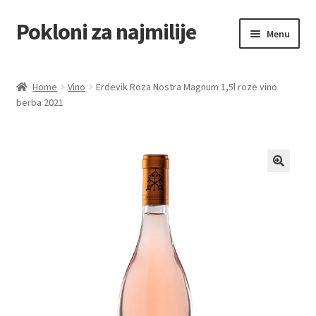
Pokloni za najmilije
Skip
Skip
Menu
to
to
navigation
content
Home
Home
Vino
Erdevik Roza Nostra Magnum 1,5l roze vino
berba 2021
Akcija za dan zaljubljenih
Baloni
Blog
Čaj i kafa
Cart
Checkout