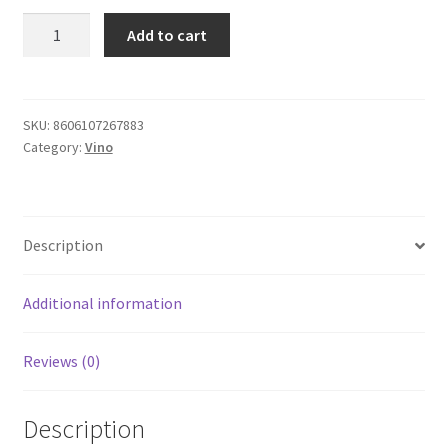
Erdevik
Add to cart
Igračke
Roza
Nostra
Magnum
Izdvajamo
1,5l
SKU:
8606107267883
Category:
Vino
roze
Cvece
vino
berba
101 Ruža
2021
Description
quantity
Destilati
Additional information
Jack Daniel’s
Reviews (0)
Rakija
Poklon aranzmani izdvajamo
Description