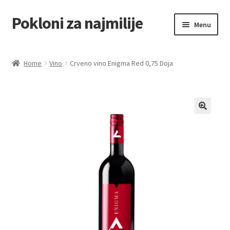
Pokloni za najmilije
Skip
Skip
Menu
to
to
navigation
content
Home
Home
Vino
Crveno vino Enigma Red 0,75 Doja
Akcija za dan zaljubljenih
Baloni
Blog
Čaj i kafa
Cart
Checkout