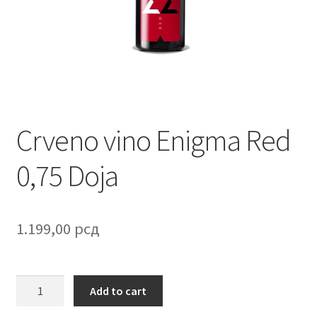
Contact
Corporate gifts
Craft
Create account page
Crveno vino Enigma Red
Cveće
0,75 Doja
Delivery
1.199,00
рсд
Destilati
FAQ
Crveno
Add to cart
vino
Forgot password