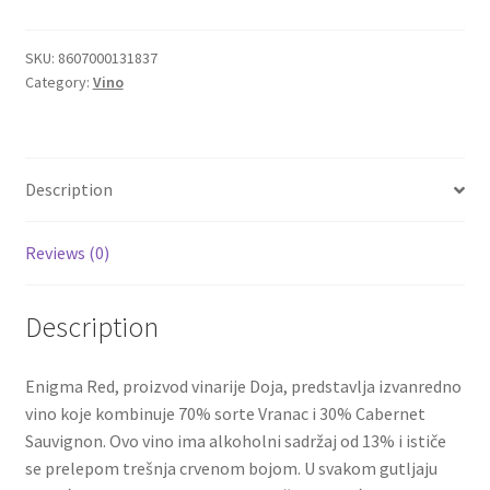
Enigma
Red
Igračke
0,75
SKU:
8607000131837
Category:
Vino
Doja
Izdvajamo
quantity
Cvece
Description
101 Ruža
Reviews (0)
Destilati
Description
Jack Daniel’s
Enigma Red, proizvod vinarije Doja, predstavlja izvanredno
Rakija
vino koje kombinuje 70% sorte Vranac i 30% Cabernet
Sauvignon. Ovo vino ima alkoholni sadržaj od 13% i ističe
Poklon aranzmani izdvajamo
se prelepom trešnja crvenom bojom. U svakom gutljaju