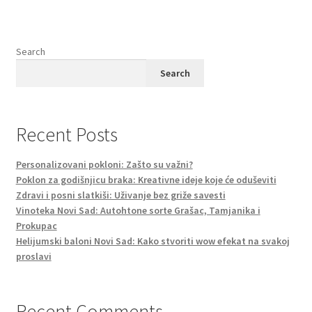
Search
Search
Recent Posts
Personalizovani pokloni: Zašto su važni?
Poklon za godišnjicu braka: Kreativne ideje koje će oduševiti
Zdravi i posni slatkiši: Uživanje bez griže savesti
Vinoteka Novi Sad: Autohtone sorte Grašac, Tamjanika i
Prokupac
Helijumski baloni Novi Sad: Kako stvoriti wow efekat na svakoj
proslavi
Recent Comments