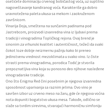
osetićete dominaciju crvenog bobičastog voća, uz suptilno
Slatki buketi
nagoveštavanje kandiranog voća. Karakteriše ga dobro
uravnotežena paleta ukusa sa mekom i zaokruženom
Pokloni
završnicom.
Vinarija Doja, smeštena na sunčanim padinama pod
Pokloni za 8. mart
Jastrebcom, proizvodi izvanredna vina iz ljubavi prema
tradiciji i vinogradima Topličkog rejona. Ovaj brend je
sinonim za vrhunski kvalitet i autentičnost, težeći da svaki
Pokloni za Dan zaljubljenih
čokot loze dobije neizmernu pažnju kako bi preneo
jedinstvenu vrednost mezoklimata u svako vino. Iz čiste
Pokloni za devojku
strasti prema vinogradima, porodica Todić je stvorila
prepoznatljiva vina koja su ponosno deo njihove nasleđene
Login
vinogradarske tradicije.
Ono što Enigma Red čini posebnim je njegova izvanredna
My account
sposobnost uparivanja sa raznim jelima. Ovo vino je
savršen izbor uz crveno meso na žaru, gde će njegova voćna
Naši partneri
nota dopuniti bogatstvo ukusa mesa. Takođe, odlično se
slaže sa tvrdim sirevima, stvarajući harmoničnu simfoniju
Newsletter