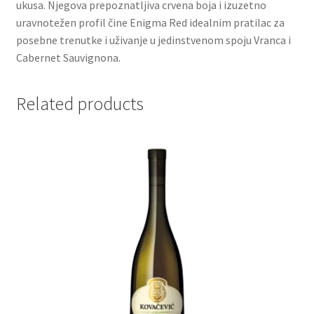
ukusa. Njegova prepoznatljiva crvena boja i izuzetno
uravnotežen profil čine Enigma Red idealnim pratilac za
Partners
posebne trenutke i uživanje u jedinstvenom spoju Vranca i
Cabernet Sauvignona.
Poklon aranžmani
Related products
Premium čokolada
Prijava za masterclass
Prirodni proizvodi
Privacy Policy
Prodavnica
Product page