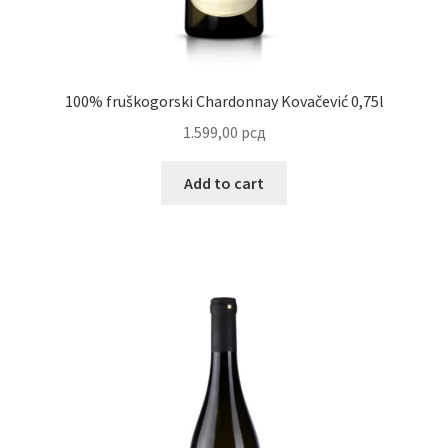
Reset password
Sample Page
100% fruškogorski Chardonnay Kovačević 0,75l
1.599,00
рсд
Shop
Add to cart
Slaniši
Slatkiši
Special people
Tartufi
Terms Conditions