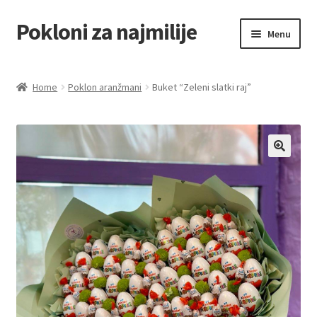
Pokloni za najmilije
Skip
Skip
Menu
to
to
navigation
content
Home
Home
Poklon aranžmani
Buket “Zeleni slatki raj”
Akcija za dan zaljubljenih
Baloni
Blog
Čaj i kafa
Cart
Checkout