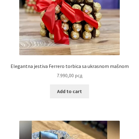
Reset password
Sample Page
Shop
Slaniši
Elegantna jestiva Ferrero torbica sa ukrasnom mašnom
Slatkiši
7.990,00
рсд
Special people
Add to cart
Tartufi
Terms Conditions