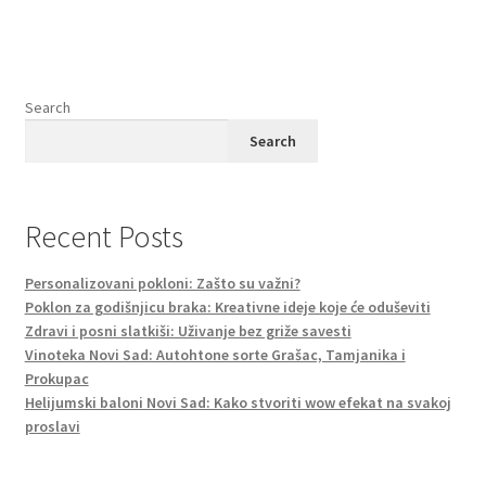
Search
Search
Recent Posts
Personalizovani pokloni: Zašto su važni?
Poklon za godišnjicu braka: Kreativne ideje koje će oduševiti
Zdravi i posni slatkiši: Uživanje bez griže savesti
Vinoteka Novi Sad: Autohtone sorte Grašac, Tamjanika i
Prokupac
Helijumski baloni Novi Sad: Kako stvoriti wow efekat na svakoj
proslavi