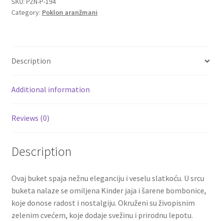
quantity
SKU:
PZN-P-194
Category:
Poklon aranžmani
Igračke
Izdvajamo
Description
Cvece
Additional information
101 Ruža
Reviews (0)
Destilati
Description
Jack Daniel’s
Ovaj buket spaja nežnu eleganciju i veselu slatkoću. U srcu
Rakija
buketa nalaze se omiljena Kinder jaja i šarene bombonice,
koje donose radost i nostalgiju. Okruženi su živopisnim
Poklon aranzmani izdvajamo
zelenim cvećem, koje dodaje svežinu i prirodnu lepotu.