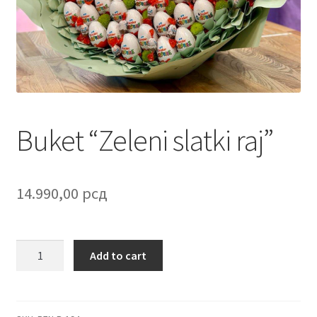
Contact
Corporate gifts
Craft
Create account page
Buket “Zeleni slatki raj”
Cveće
14.990,00
рсд
Delivery
Destilati
Buket
Add to cart
"Zeleni
FAQ
slatki
raj"
Forgot password