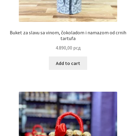
Partners
Poklon aranžmani
Buket za slavu sa vinom, čokoladom i namazom od crnih
tartufa
4.890,00
рсд
Premium čokolada
Add to cart
Prijava za masterclass
Prirodni proizvodi
Privacy Policy
Prodavnica
Product page