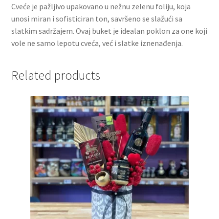
Cveće je pažljivo upakovano u nežnu zelenu foliju, koja
Slatki buketi
unosi miran i sofisticiran ton, savršeno se slažući sa
slatkim sadržajem. Ovaj buket je idealan poklon za one koji
Pokloni
vole ne samo lepotu cveća, već i slatke iznenađenja.
Pokloni za 8. mart
Related products
Pokloni za Dan zaljubljenih
Pokloni za devojku
Login
My account
Naši partneri
Newsletter