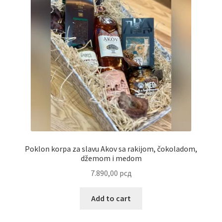
Uredjenje doma
Vino
Poklon korpa za slavu Akov sa rakijom, čokoladom,
džemom i medom
7.890,00
рсд
Add to cart