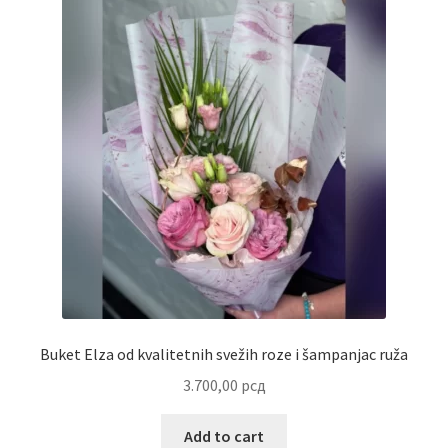
Partners
Poklon aranžmani
Premium čokolada
Prijava za masterclass
Prirodni proizvodi
Privacy Policy
Buket Elza od kvalitetnih svežih roze i šampanjac ruža
Prodavnica
3.700,00
рсд
Product page
Add to cart