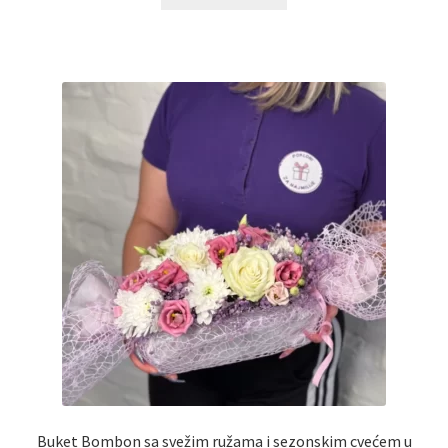
Reset password
Sample Page
Shop
Slaniši
Slatkiši
Special people
Tartufi
Terms Conditions
Buket Bombon sa svežim ružama i sezonskim cvećem u