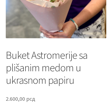
Contact
Corporate gifts
Craft
Create account page
Buket Astromerije sa
Cveće
plišanim medom u
Delivery
ukrasnom papiru
Destilati
FAQ
2.600,00
рсд
Forgot password