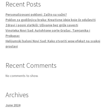
Recent Posts
Personalizovani pokloni: Zašto su važni?
Poklon za godišnjicu braka: Kreativne ideje koje će oduševiti
Zdravi i posni slatkiši: Uživanje bez griže savesti
Vinoteka Novi Sad: Autohtone sorte Grašac, Tamjanika i
Prokupac
Helijumski baloni Novi Sad: Kako stvoriti wow efekat na svakoj
proslavi
Recent Comments
No comments to show.
Archives
June 2024