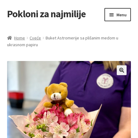
Pokloni za najmilije
Skip
Skip
Menu
to
to
navigation
content
Home
Home
Cveće
Buket Astromerije sa plišanim medom u
ukrasnom papiru
Akcija za dan zaljubljenih
Baloni
Blog
Čaj i kafa
Cart
Checkout