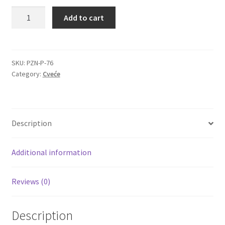
Buket
Add to cart
Igračke
Astromerije
sa
plišanim
Izdvajamo
medom
SKU:
PZN-P-76
Category:
Cveće
u
Cvece
ukrasnom
papiru
101 Ruža
quantity
Description
Destilati
Additional information
Jack Daniel’s
Reviews (0)
Rakija
Poklon aranzmani izdvajamo
Description