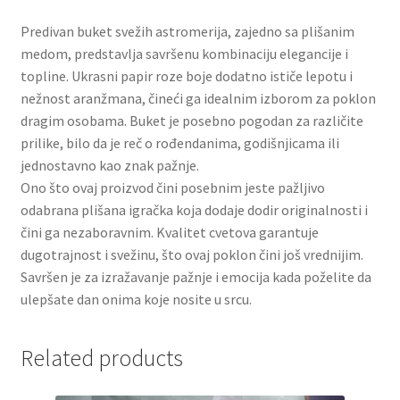
Slatki buketi
Predivan buket svežih astromerija, zajedno sa plišanim
medom, predstavlja savršenu kombinaciju elegancije i
Pokloni
topline. Ukrasni papir roze boje dodatno ističe lepotu i
nežnost aranžmana, čineći ga idealnim izborom za poklon
Pokloni za 8. mart
dragim osobama. Buket je posebno pogodan za različite
prilike, bilo da je reč o rođendanima, godišnjicama ili
Pokloni za Dan zaljubljenih
jednostavno kao znak pažnje.
Ono što ovaj proizvod čini posebnim jeste pažljivo
odabrana plišana igračka koja dodaje dodir originalnosti i
Pokloni za devojku
čini ga nezaboravnim. Kvalitet cvetova garantuje
dugotrajnost i svežinu, što ovaj poklon čini još vrednijim.
Login
Savršen je za izražavanje pažnje i emocija kada poželite da
ulepšate dan onima koje nosite u srcu.
My account
Naši partneri
Related products
Newsletter