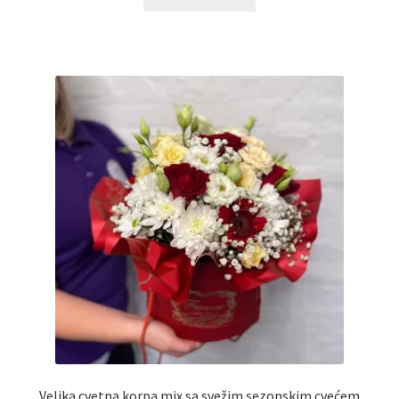
Reset password
Sample Page
Shop
Slaniši
Slatkiši
Special people
Tartufi
Terms Conditions
Velika cvetna korpa mix sa svežim sezonskim cvećem