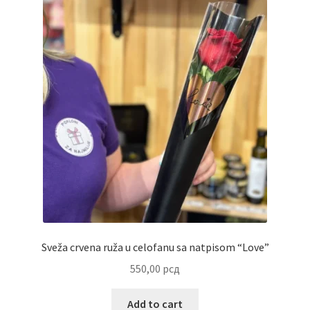
Partners
Poklon aranžmani
Premium čokolada
Prijava za masterclass
Prirodni proizvodi
Privacy Policy
Sveža crvena ruža u celofanu sa natpisom “Love”
Prodavnica
550,00
рсд
Product page
Add to cart