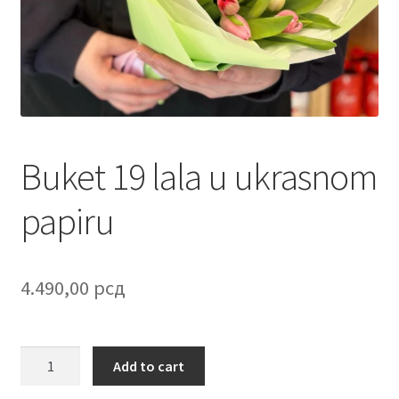
Contact
Corporate gifts
Craft
Create account page
Buket 19 lala u ukrasnom
Cveće
papiru
Delivery
4.490,00
рсд
Destilati
FAQ
Buket
Add to cart
19
Forgot password