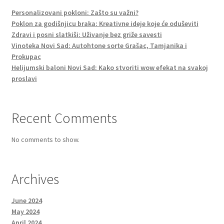
Personalizovani pokloni: Zašto su važni?
Poklon za godišnjicu braka: Kreativne ideje koje će oduševiti
Zdravi i posni slatkiši: Uživanje bez griže savesti
Vinoteka Novi Sad: Autohtone sorte Grašac, Tamjanika i
Prokupac
Helijumski baloni Novi Sad: Kako stvoriti wow efekat na svakoj
proslavi
Recent Comments
No comments to show.
Archives
June 2024
May 2024
April 2024