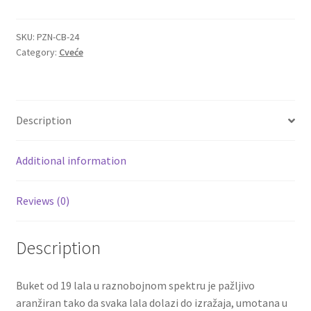
lala
u
Igračke
ukrasnom
SKU:
PZN-CB-24
Category:
Cveće
papiru
Izdvajamo
quantity
Cvece
Description
101 Ruža
Additional information
Destilati
Reviews (0)
Jack Daniel’s
Description
Rakija
Buket od 19 lala u raznobojnom spektru je pažljivo
Poklon aranzmani izdvajamo
aranžiran tako da svaka lala dolazi do izražaja, umotana u