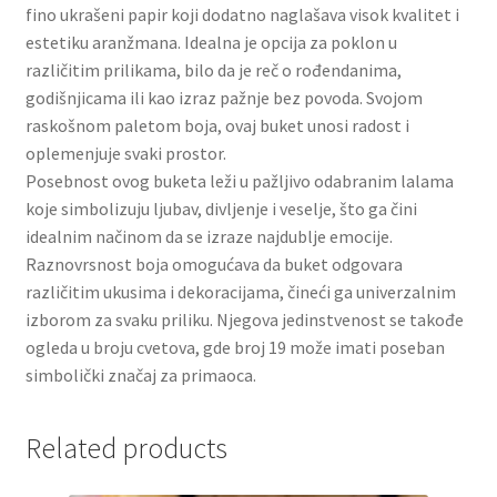
fino ukrašeni papir koji dodatno naglašava visok kvalitet i
Slatki buketi
estetiku aranžmana. Idealna je opcija za poklon u
različitim prilikama, bilo da je reč o rođendanima,
Pokloni
godišnjicama ili kao izraz pažnje bez povoda. Svojom
raskošnom paletom boja, ovaj buket unosi radost i
Pokloni za 8. mart
oplemenjuje svaki prostor.
Posebnost ovog buketa leži u pažljivo odabranim lalama
Pokloni za Dan zaljubljenih
koje simbolizuju ljubav, divljenje i veselje, što ga čini
idealnim načinom da se izraze najdublje emocije.
Pokloni za devojku
Raznovrsnost boja omogućava da buket odgovara
različitim ukusima i dekoracijama, čineći ga univerzalnim
izborom za svaku priliku. Njegova jedinstvenost se takođe
Login
ogleda u broju cvetova, gde broj 19 može imati poseban
simbolički značaj za primaoca.
My account
Naši partneri
Related products
Newsletter