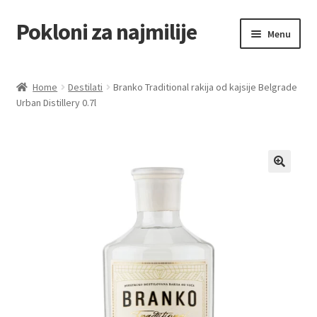
Pokloni za najmilije
Skip
Skip
Menu
to
to
navigation
content
Home
Home
Destilati
Branko Traditional rakija od kajsije Belgrade
Urban Distillery 0.7l
Akcija za dan zaljubljenih
Baloni
Blog
Čaj i kafa
Cart
Checkout