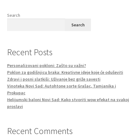
Search
Search
Recent Posts
Personalizovani pokloni: Zašto su važni?
Poklon za godišnjicu braka: Kreativne ideje koje će oduševiti
Zdravi i posni slatkiši: Uživanje bez griže savesti
Vinoteka Novi Sad: Autohtone sorte Grašac, Tamjanika i
Prokupac
Helijumski baloni Novi Sad: Kako stvoriti wow efekat na svakoj
proslavi
Recent Comments