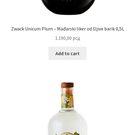
Reset password
Sample Page
Zwack Unicum Plum – Mađarski liker od šljive barik 0,5L
1.190,00
рсд
Shop
Add to cart
Slaniši
Slatkiši
Special people
Tartufi
Terms Conditions