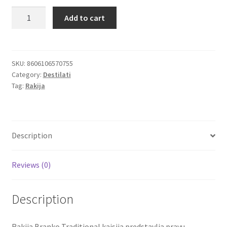
Branko
Add to cart
Igračke
Traditional
rakija
od
Izdvajamo
kajsije
SKU:
8606106570755
Category:
Destilati
Belgrade
Cvece
Tag:
Rakija
Urban
Distillery
101 Ruža
0.7l
quantity
Destilati
Description
Jack Daniel’s
Reviews (0)
Rakija
Description
Poklon aranzmani izdvajamo
Rakija Branko Traditional kajsija predstavlja pravu