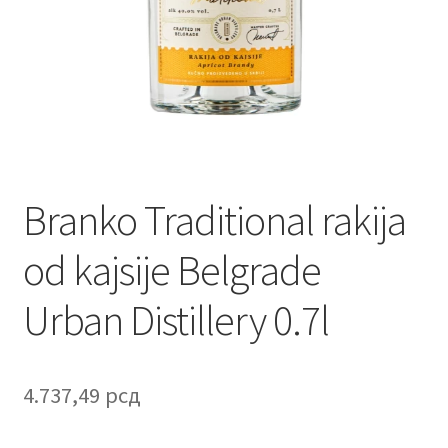
Contact
Corporate gifts
Craft
Create account page
Branko Traditional rakija
Cveće
od kajsije Belgrade
Delivery
Urban Distillery 0.7l
Destilati
FAQ
4.737,49
рсд
Forgot password