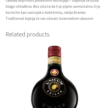
takođe doprinosi posebnom doživljaju – najbolje se uživa
blago ohlađena. Bez obzira da li je pijete samostalno ili je
koristite kao sastojak u koktelima, rakija Branko
Partners
Traditional kajsija će vas očarati izvanrednim ukusom.
Poklon aranžmani
Related products
Premium čokolada
Prijava za masterclass
Prirodni proizvodi
Privacy Policy
Prodavnica
Product page