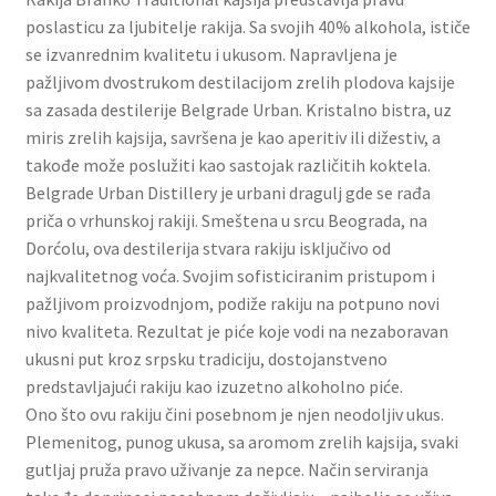
Slatki buketi
poslasticu za ljubitelje rakija. Sa svojih 40% alkohola, ističe
se izvanrednim kvalitetu i ukusom. Napravljena je
pažljivom dvostrukom destilacijom zrelih plodova kajsije
Pokloni
sa zasada destilerije Belgrade Urban. Kristalno bistra, uz
miris zrelih kajsija, savršena je kao aperitiv ili dižestiv, a
Pokloni za 8. mart
takođe može poslužiti kao sastojak različitih koktela.
Belgrade Urban Distillery je urbani dragulj gde se rađa
Pokloni za Dan zaljubljenih
priča o vrhunskoj rakiji. Smeštena u srcu Beograda, na
Dorćolu, ova destilerija stvara rakiju isključivo od
Pokloni za devojku
najkvalitetnog voća. Svojim sofisticiranim pristupom i
pažljivom proizvodnjom, podiže rakiju na potpuno novi
Login
nivo kvaliteta. Rezultat je piće koje vodi na nezaboravan
ukusni put kroz srpsku tradiciju, dostojanstveno
My account
predstavljajući rakiju kao izuzetno alkoholno piće.
Ono što ovu rakiju čini posebnom je njen neodoljiv ukus.
Naši partneri
Plemenitog, punog ukusa, sa aromom zrelih kajsija, svaki
gutljaj pruža pravo uživanje za nepce. Način serviranja
Newsletter