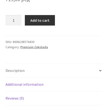
Igračke
Reel
Add to cart
bela
Izdvajamo
čokolada
sa
Cvece
liofilizovanim
SKU:
8606108574430
Category:
Premium čokolada
voćem
101 Ruža
i
kandiranom
Destilati
narandžom
Description
115g
Jack Daniel’s
quantity
Additional information
Rakija
Reviews (0)
Poklon aranzmani izdvajamo