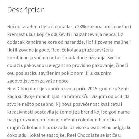
Slatki buketi
Description
Pokloni
Ručno izrađena bela čokolada sa 28% kakaoa pruža nežan i
kremast ukus koji će oduševiti i najzahtevnija nepca. Uz
Pokloni za 8. mart
dodatak kandirane kore od narandže, liofilizovane maline i
liofilizovane jagode, Reel čokolada pruža savršenu
Pokloni za Dan zaljubljenih
kombinaciju voćnih nota i čokoladnog uživanja. Sve to
dolazi upakovano u elegantno providno pakovanje, čineći
ovu poslasticu savršenim poklonom ili luksuznim
Pokloni za devojku
zadovoljstvom za vaše nepce.
Reel Chocolate je započeo svoju priču 2015. godine u Senti,
Login
kada su dvoje mladih ljudi sa hrabrošću i vizijom odlučili da
stvore nešto posebno. Njihova posvećenost kvalitetu i
My account
kreativnosti postavila je temelj za brend koji se godinama
bavi proizvodnjom ručno rađenih čokoladnih pločica i
Naši partneri
drugih čokoladnih proizvoda. Uz visokokvalitetnu belgijsku
čokoladu i lokalne sastojke, Reel Chocolate se ističe u
Newsletter