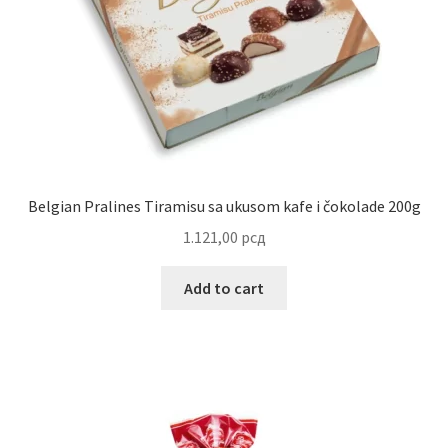
Reset password
Sample Page
Shop
Slaniši
Belgian Pralines Tiramisu sa ukusom kafe i čokolade 200g
1.121,00
рсд
Slatkiši
Add to cart
Special people
Tartufi
Terms Conditions