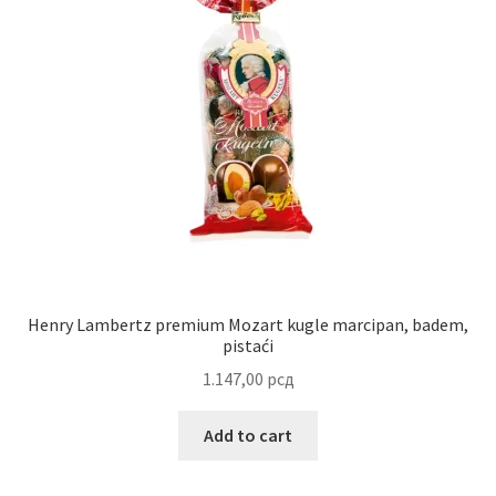
Uredjenje doma
Vino
Henry Lambertz premium Mozart kugle marcipan, badem,
pistaći
1.147,00
рсд
Add to cart