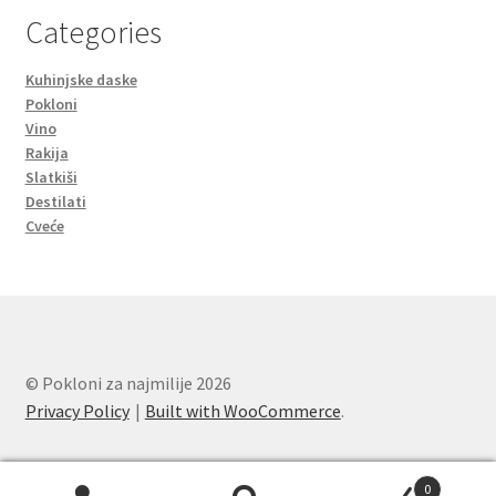
Categories
Kuhinjske daske
Pokloni
Vino
Rakija
Slatkiši
Destilati
Cveće
© Pokloni za najmilije 2026
Privacy Policy
Built with WooCommerce
.
0