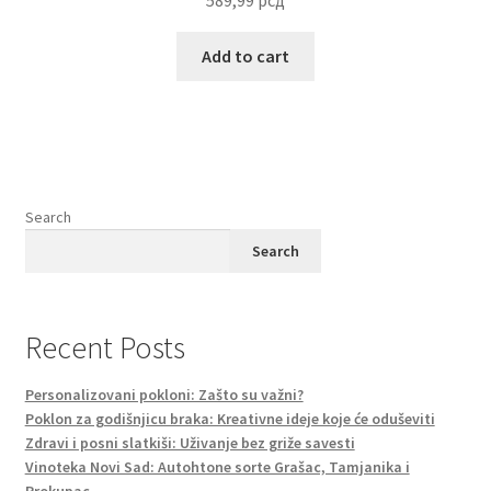
589,99
рсд
Add to cart
Search
Search
Recent Posts
Personalizovani pokloni: Zašto su važni?
Poklon za godišnjicu braka: Kreativne ideje koje će oduševiti
Zdravi i posni slatkiši: Uživanje bez griže savesti
Vinoteka Novi Sad: Autohtone sorte Grašac, Tamjanika i
Prokupac