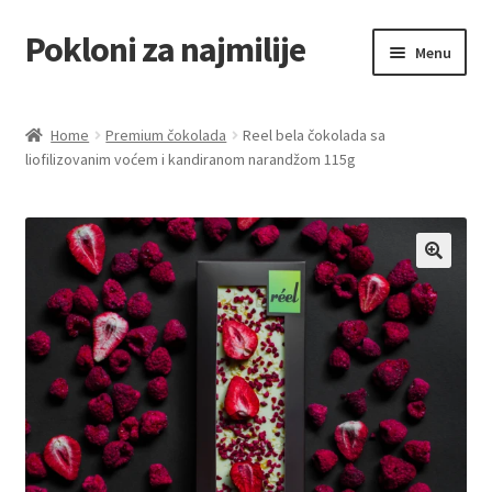
Pokloni za najmilije
Skip
Skip
Menu
to
to
navigation
content
Home
Home
Premium čokolada
Reel bela čokolada sa
liofilizovanim voćem i kandiranom narandžom 115g
Akcija za dan zaljubljenih
Baloni
Blog
Čaj i kafa
Cart
Checkout