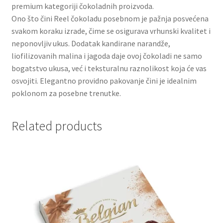
premium kategoriji čokoladnih proizvoda.
Ono što čini Reel čokoladu posebnom je pažnja posvećena
Partners
svakom koraku izrade, čime se osigurava vrhunski kvalitet i
neponovljiv ukus. Dodatak kandirane narandže,
Poklon aranžmani
liofilizovanih malina i jagoda daje ovoj čokoladi ne samo
bogatstvo ukusa, već i teksturalnu raznolikost koja će vas
Premium čokolada
osvojiti. Elegantno providno pakovanje čini je idealnim
poklonom za posebne trenutke.
Prijava za masterclass
Related products
Prirodni proizvodi
Privacy Policy
Prodavnica
Product page