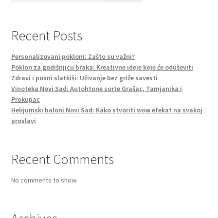
Recent Posts
Personalizovani pokloni: Zašto su važni?
Poklon za godišnjicu braka: Kreativne ideje koje će oduševiti
Zdravi i posni slatkiši: Uživanje bez griže savesti
Vinoteka Novi Sad: Autohtone sorte Grašac, Tamjanika i
Prokupac
Helijumski baloni Novi Sad: Kako stvoriti wow efekat na svakoj
proslavi
Recent Comments
No comments to show.