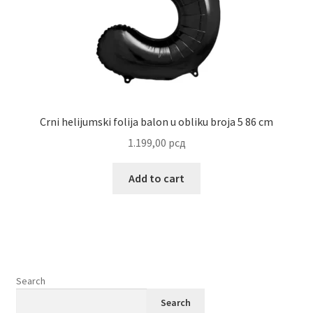
Crni helijumski folija balon u obliku broja 5 86 cm
1.199,00
рсд
Add to cart
Search
Search