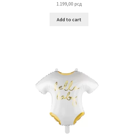
1.199,00
рсд
Reset password
Add to cart
Sample Page
Shop
Slaniši
Slatkiši
Special people
Tartufi
Terms Conditions