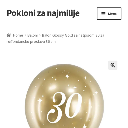
Pokloni za najmilije
Skip
Skip
Menu
to
to
navigation
content
Home
Home
Baloni
Balon Glossy Gold sa natpisom 30 za
rođendansku proslavu 86 cm
Akcija za dan zaljubljenih
Baloni
Blog
Čaj i kafa
Cart
Checkout