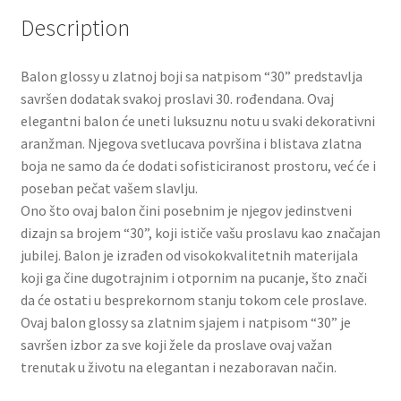
Slatki buketi
Description
Pokloni
Balon glossy u zlatnoj boji sa natpisom “30” predstavlja
savršen dodatak svakoj proslavi 30. rođendana. Ovaj
Pokloni za 8. mart
elegantni balon će uneti luksuznu notu u svaki dekorativni
aranžman. Njegova svetlucava površina i blistava zlatna
Pokloni za Dan zaljubljenih
boja ne samo da će dodati sofisticiranost prostoru, već će i
poseban pečat vašem slavlju.
Ono što ovaj balon čini posebnim je njegov jedinstveni
Pokloni za devojku
dizajn sa brojem “30”, koji ističe vašu proslavu kao značajan
jubilej. Balon je izrađen od visokokvalitetnih materijala
Login
koji ga čine dugotrajnim i otpornim na pucanje, što znači
da će ostati u besprekornom stanju tokom cele proslave.
My account
Ovaj balon glossy sa zlatnim sjajem i natpisom “30” je
savršen izbor za sve koji žele da proslave ovaj važan
Naši partneri
trenutak u životu na elegantan i nezaboravan način.
Newsletter