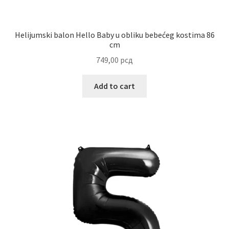
Uredjenje doma
Vino
Helijumski balon Hello Baby u obliku bebećeg kostima 86
cm
749,00
рсд
Add to cart