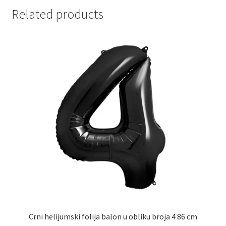
Related products
Partners
Poklon aranžmani
Premium čokolada
Prijava za masterclass
Prirodni proizvodi
Privacy Policy
Prodavnica
Product page
Crni helijumski folija balon u obliku broja 4 86 cm