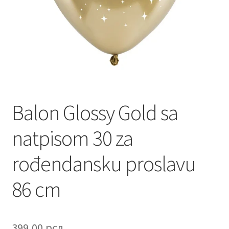
Contact
Corporate gifts
Craft
Create account page
Balon Glossy Gold sa
Cveće
natpisom 30 za
Delivery
rođendansku proslavu
Destilati
86 cm
FAQ
399,00
рсд
Forgot password