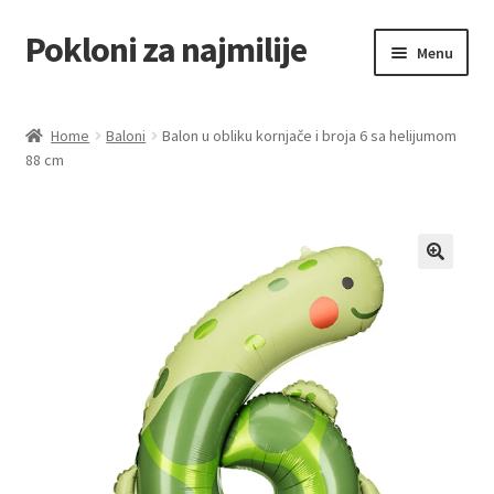
Pokloni za najmilije
Skip
Skip
Menu
to
to
navigation
content
Home
Home
Baloni
Balon u obliku kornjače i broja 6 sa helijumom
88 cm
Akcija za dan zaljubljenih
Baloni
Blog
Čaj i kafa
Cart
Checkout