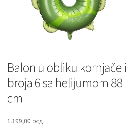
Contact
Corporate gifts
Craft
Create account page
Balon u obliku kornjače i
Cveće
broja 6 sa helijumom 88
Delivery
cm
Destilati
FAQ
1.199,00
рсд
Forgot password