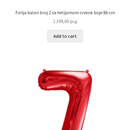
Uredjenje doma
Folija balon broj 2 sa helijumom crvene boje 86 cm
Vino
1.199,00
рсд
Add to cart