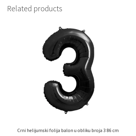
Related products
Partners
Poklon aranžmani
Premium čokolada
Prijava za masterclass
Prirodni proizvodi
Privacy Policy
Prodavnica
Product page
Crni helijumski folija balon u obliku broja 3 86 cm