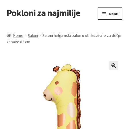
Pokloni za najmilije
Skip
Skip
Menu
to
to
navigation
content
Home
Home
Baloni
Šareni helijumski balon u obliku žirafe za dečje
zabave 82 cm
Akcija za dan zaljubljenih
Baloni
Blog
Čaj i kafa
Cart
Checkout