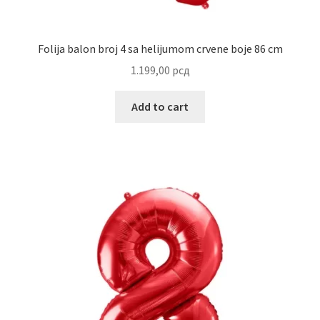
Uredjenje doma
Vino
Folija balon broj 4 sa helijumom crvene boje 86 cm
1.199,00
рсд
Add to cart