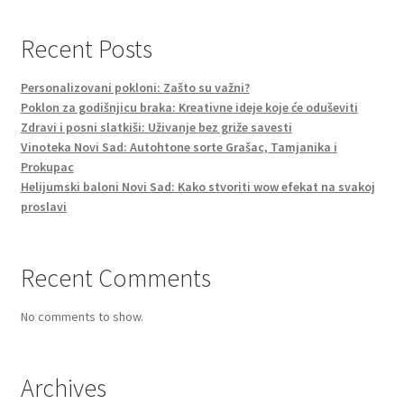
Recent Posts
Personalizovani pokloni: Zašto su važni?
Poklon za godišnjicu braka: Kreativne ideje koje će oduševiti
Zdravi i posni slatkiši: Uživanje bez griže savesti
Vinoteka Novi Sad: Autohtone sorte Grašac, Tamjanika i
Prokupac
Helijumski baloni Novi Sad: Kako stvoriti wow efekat na svakoj
proslavi
Recent Comments
No comments to show.
Archives