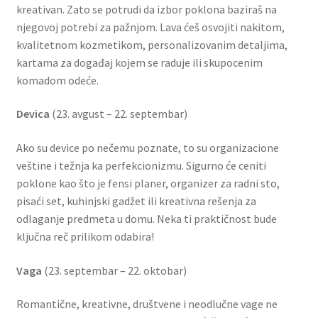
kreativan. Zato se potrudi da izbor poklona baziraš na
Reset password
njegovoj potrebi za pažnjom. Lava ćeš osvojiti nakitom,
kvalitetnom kozmetikom, personalizovanim detaljima,
Sample Page
kartama za događaj kojem se raduje ili skupocenim
komadom odeće.
Shop
Devica
(23. avgust – 22. septembar)
Slaniši
Ako su device po nečemu poznate, to su organizacione
veštine i težnja ka perfekcionizmu. Sigurno će ceniti
Slatkiši
poklone kao što je fensi planer, organizer za radni sto,
pisaći set, kuhinjski gadžet ili kreativna rešenja za
Special people
odlaganje predmeta u domu. Neka ti praktičnost bude
ključna reč prilikom odabira!
Tartufi
Vaga
(23. septembar – 22. oktobar)
Terms Conditions
Romantične, kreativne, društvene i neodlučne vage ne