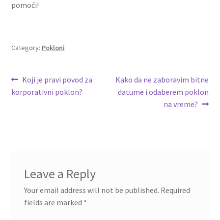
pomoći!
Category:
Pokloni
Post
Previous
Next
Koji je pravi povod za
Kako da ne zaboravim bitne
post:
post:
korporativni poklon?
datume i odaberem poklon
navigation
na vreme?
Leave a Reply
Your email address will not be published.
Required
fields are marked
*