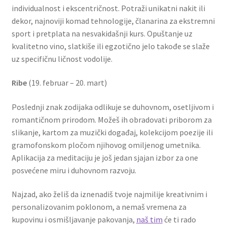
individualnost i ekscentričnost. Potraži unikatni nakit ili
dekor, najnoviji komad tehnologije, članarina za ekstremni
sport i pretplata na nesvakidašnji kurs. Opuštanje uz
kvalitetno vino, slatkiše ili egzotično jelo takođe se slaže
uz specifičnu ličnost vodolije.
Ribe
(19. februar – 20. mart)
Poslednji znak zodijaka odlikuje se duhovnom, osetljivom i
romantičnom prirodom. Možeš ih obradovati priborom za
slikanje, kartom za muzički događaj, kolekcijom poezije ili
gramofonskom pločom njihovog omiljenog umetnika.
Aplikacija za meditaciju je još jedan sjajan izbor za one
posvećene miru i duhovnom razvoju.
Najzad, ako želiš da iznenadiš tvoje najmilije kreativnim i
personalizovanim poklonom, a nemaš vremena za
kupovinu i osmišljavanje pakovanja,
naš tim
će ti rado