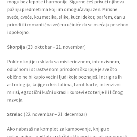
Uredjenje doma
mogu bez lepote i harmonije. Sigurno ćeš privući njihovu
pažnju predmetima koji im omogućavaju zen. Mirisne
sveće, cveće, kozmetika, slike, kućni dekor, parfem, dan u
Vino
prirodi ili romantična večera učiniće da se osećaju posebno
i spokojno.
Škorpija
(23. oktobar – 21. novembar)
Poklon koji je u skladu sa misterioznom, intenzivnom,
odlučnom i strastvenom prirodom škorpije je sve što
obično ne bi kupio većini ljudi koje poznaješ. Intrigira ih
astrologija, knjige o kristalima, tarot karte, intenzivni
mirisi, egzotični kućni ukrasi i kursevi ezoterije ili ličnog
razvoja.
Strelac
(22. novembar – 21. decembar)
Ako nabasaš na komplet za kampovanje, knjigu o
putovanjima, gadžete u službi aktivnosti na otvorenom ili