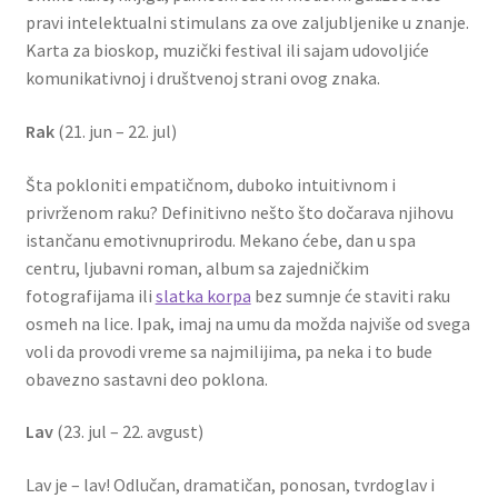
pravi intelektualni stimulans za ove zaljubljenike u znanje.
Karta za bioskop, muzički festival ili sajam udovoljiće
Partners
komunikativnoj i društvenoj strani ovog znaka.
Poklon aranžmani
Rak
(21. jun – 22. jul)
Premium čokolada
Šta pokloniti empatičnom, duboko intuitivnom i
privrženom raku? Definitivno nešto što dočarava njihovu
Prijava za masterclass
istančanu emotivnuprirodu. Mekano ćebe, dan u spa
centru, ljubavni roman, album sa zajedničkim
Prirodni proizvodi
fotografijama ili
slatka korpa
bez sumnje će staviti raku
osmeh na lice. Ipak, imaj na umu da možda najviše od svega
voli da provodi vreme sa najmilijima, pa neka i to bude
Privacy Policy
obavezno sastavni deo poklona.
Prodavnica
Lav
(23. jul – 22. avgust)
Product page
Lav je – lav! Odlučan, dramatičan, ponosan, tvrdoglav i