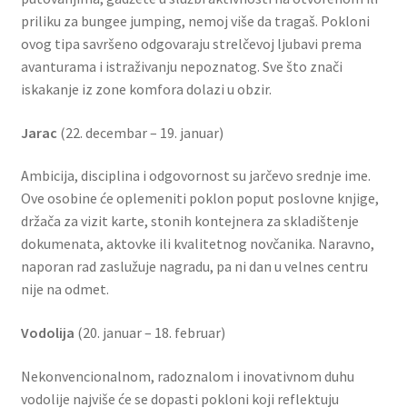
priliku za bungee jumping, nemoj više da tragaš. Pokloni
ovog tipa savršeno odgovaraju strelčevoj ljubavi prema
avanturama i istraživanju nepoznatog. Sve što znači
iskakanje iz zone komfora dolazi u obzir.
Jarac
(22. decembar – 19. januar)
Ambicija, disciplina i odgovornost su jarčevo srednje ime.
Ove osobine će oplemeniti poklon poput poslovne knjige,
držača za vizit karte, stonih kontejnera za skladištenje
dokumenata, aktovke ili kvalitetnog novčanika. Naravno,
naporan rad zaslužuje nagradu, pa ni dan u velnes centru
nije na odmet.
Vodolija
(20. januar – 18. februar)
Nekonvencionalnom, radoznalom i inovativnom duhu
vodolije najviše će se dopasti pokloni koji reflektuju