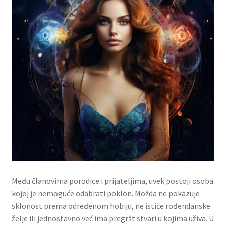
Contact
Corporate gifts
Craft
Create account page
Cveće
Delivery
Destilati
Među članovima porodice i prijateljima, uvek postoji osoba
kojoj je nemoguće odabrati poklon. Možda ne pokazuje
FAQ
sklonost prema određenom hobiju, ne ističe rođendanske
želje ili jednostavno već ima pregršt stvari u kojima uživa. U
Forgot password