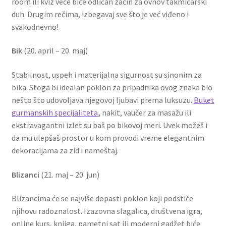
room ili kviz veče biće odličan začin za ovnov takmičarski
Slatki buketi
duh. Drugim rečima, izbegavaj sve što je već viđeno i
svakodnevno!
Pokloni
Bik
(20. april – 20. maj)
Pokloni za 8. mart
Stabilnost, uspeh i materijalna sigurnost su sinonim za
bika. Stoga bi idealan poklon za pripadnika ovog znaka bio
Pokloni za Dan zaljubljenih
nešto što udovoljava njegovoj ljubavi prema luksuzu.
Buket
gurmanskih specijaliteta
,
nakit, vaučer za masažu ili
Pokloni za devojku
ekstravagantni izlet su baš po bikovoj meri. Uvek možeš i
da mu ulepšaš prostor u kom provodi vreme elegantnim
Login
dekoracijama za zid i nameštaj.
My account
Blizanci
(21. maj – 20. jun)
Blizancima će se najviše dopasti poklon koji podstiče
Naši partneri
njihovu radoznalost. Izazovna slagalica, društvena igra,
online kurs, knjiga, pametni sat ili moderni gadžet biće
Newsletter