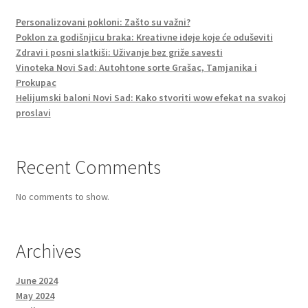
Personalizovani pokloni: Zašto su važni?
Poklon za godišnjicu braka: Kreativne ideje koje će oduševiti
Zdravi i posni slatkiši: Uživanje bez griže savesti
Vinoteka Novi Sad: Autohtone sorte Grašac, Tamjanika i
Prokupac
Helijumski baloni Novi Sad: Kako stvoriti wow efekat na svakoj
proslavi
Recent Comments
No comments to show.
Archives
June 2024
May 2024