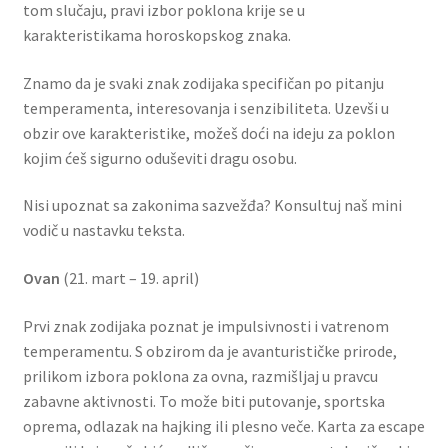
tom slučaju, pravi izbor poklona krije se u
karakteristikama horoskopskog znaka.
Igračke
Znamo da je svaki znak zodijaka specifičan po pitanju
Izdvajamo
temperamenta, interesovanja i senzibiliteta. Uzevši u
obzir ove karakteristike, možeš doći na ideju za poklon
Cvece
kojim ćeš sigurno oduševiti dragu osobu.
Nisi upoznat sa zakonima sazvežđa? Konsultuj naš mini
101 Ruža
vodič u nastavku teksta.
Destilati
Ovan
(21. mart – 19. april)
Jack Daniel’s
Prvi znak zodijaka poznat je impulsivnosti i vatrenom
temperamentu. S obzirom da je avanturističke prirode,
Rakija
prilikom izbora poklona za ovna, razmišljaj u pravcu
zabavne aktivnosti. To može biti putovanje, sportska
Poklon aranzmani izdvajamo
oprema, odlazak na hajking ili plesno veče. Karta za escape