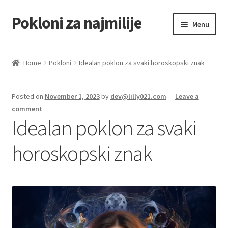
Pokloni za najmilije
Skip
Skip
Menu
to
to
navigation
content
Home
Home
Pokloni
Idealan poklon za svaki horoskopski znak
Akcija za dan zaljubljenih
Posted on
November 1, 2023
by
dev@lilly021.com
—
Leave a
Baloni
comment
Idealan poklon za svaki
Blog
horoskopski znak
Čaj i kafa
Cart
Checkout